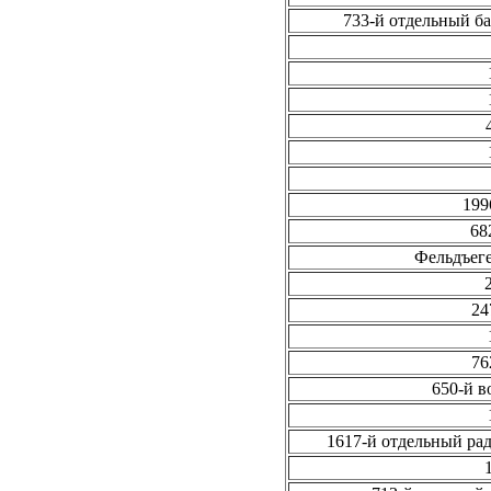
733-й отдельный б
199
68
Фельдъеге
24
76
650-й в
1617-й отдельный ра