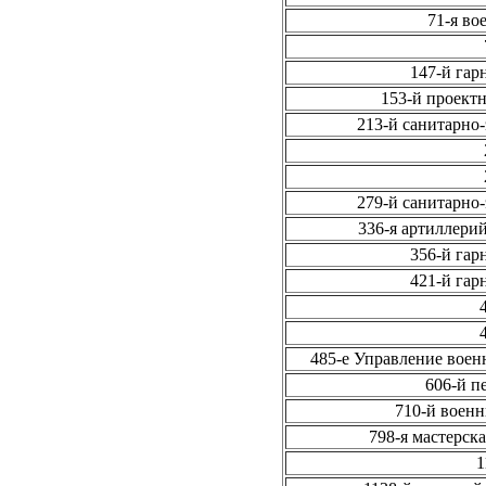
71-я во
147-й гар
153-й проект
213-й санитарно
279-й санитарно
336-я артиллери
356-й гар
421-й гар
485-е Управление воен
606-й п
710-й военн
798-я мастерск
1