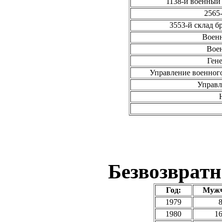
1138-й военный
2565
3553-й склад б
Военн
Вое
Ген
Управление военного
Управл
Безвозвратн
Год:
Муж
1979
1980
1