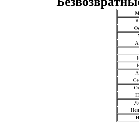
Безвозвратны
М
Я
Ф
А
А
Се
О
Н
Д
Неи
И