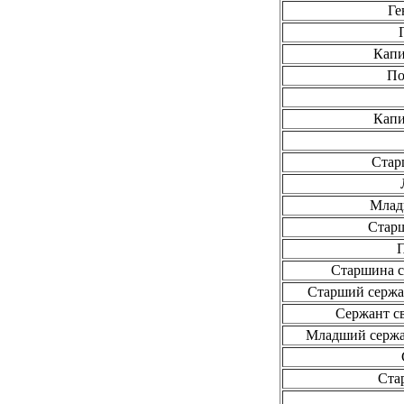
Ге
Капи
По
Капи
Стар
Млад
Стар
Старшина с
Старший сержа
Сержант с
Младший сержа
Ста