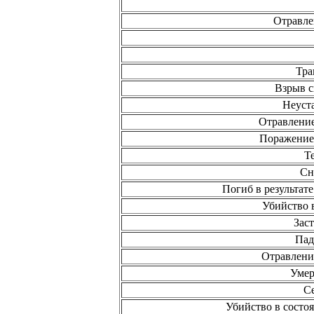
Отравле
Тра
Взрыв с
Неуст
Отравлени
Поражение
Т
Сн
Погиб в результат
Убийство 
Зас
Пад
Отравлени
Умер
С
Убийство в состо