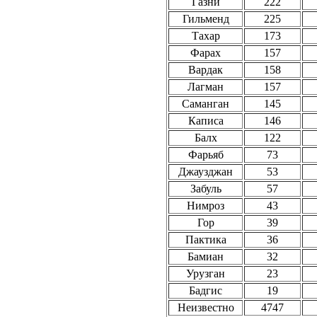
Газни
222
Гильменд
225
Тахар
173
Фарах
157
Вардак
158
Лагман
157
Саманган
145
Каписа
146
Балх
122
Фарьяб
73
Джаузджан
53
Забуль
57
Нимроз
43
Гор
39
Пактика
36
Бамиан
32
Урузган
23
Бадгис
19
Неизвестно
4747