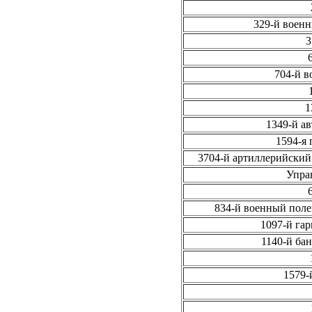
329-й военн
3
704-й в
1
1349-й а
1594-я 
3704-й артиллерийский
Упра
834-й военный пол
1097-й га
1140-й ба
1579-