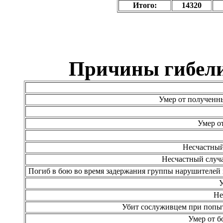
Итого:
14320
Причины гибели
Умер от полученны
Умер от
Несчастный
Несчастный случ
Погиб в бою во время задержания группы нарушителей г
У
Не
Убит сослуживцем при попыт
Умер от б