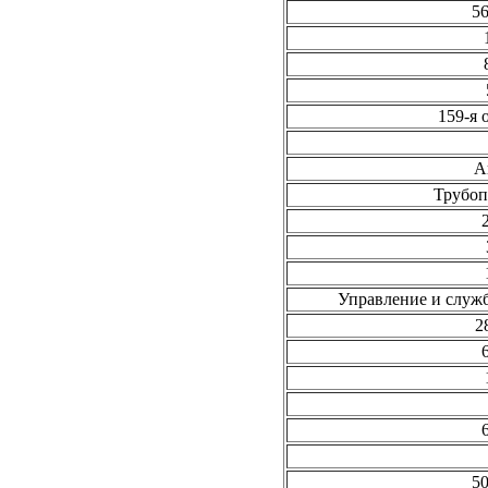
56
159-я 
А
Трубоп
Управление и служ
2
50