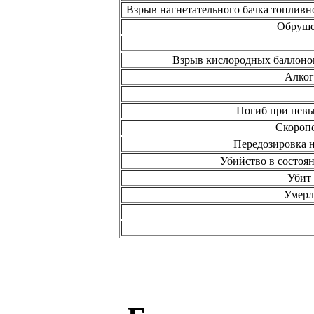
Взрыв нагнетательного бачка топливн
Обруше
Взрыв кислородных баллонов
Алког
Погиб при невы
Скороп
Передозировка 
Убийство в состоя
Убит
Умерл