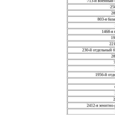
713-й военный
25
28
803-я баз
1468-я 
19
221
230-й отдельный 
28
1956-й отд
2412-я зенитно-