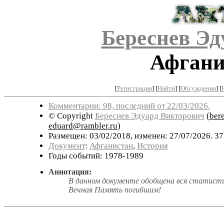
Береснев Эд
Афгани
[
Регистрация
]
[
Найти
] [
Обсуждения
] [
Комментарии: 98, последний от 22/03/2026.
© Copyright
Береснев Эдуард Викторович
(
ber
eduard@rambler.ru
)
Размещен: 03/02/2018, изменен: 27/07/2026. 37
Документ
:
Афганистан
,
История
Годы событий: 1978-1989
Аннотация:
В данном документе обобщена вся статистик
Вечная Память погибшим!