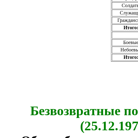
Солдат
Служащ
Гражданс
Итого
Боевы
Небоев
Итого
Безвозвратные по
(25.12.197