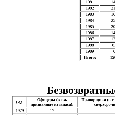
1981
1
1982
2
1983
1
1984
2
1985
2
1986
1
1987
1
1988
8
1989
Итого:
15
Безвозвратны
Офицеры (в т.ч.
Прапорщики (в т.
Год:
призванные из запаса):
сверхсрочн
1979
17