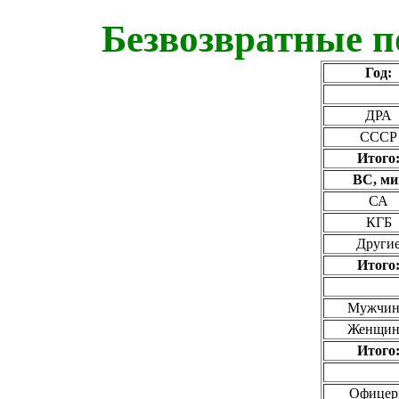
Безвозвратные п
Год:
ДРА
СССР
Итого
ВС, ми
СА
КГБ
Други
Итого
Мужчи
Женщи
Итого
Офице