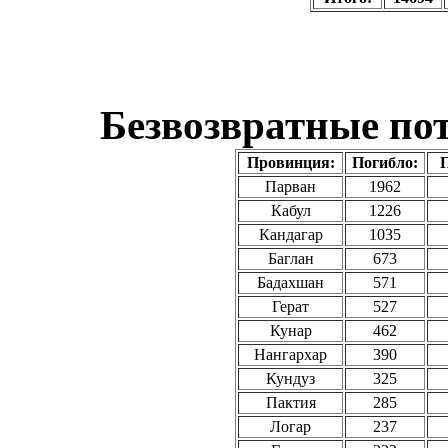
Безвозвратные по
Провинция:
Погибло:
П
Парван
1962
Кабул
1226
Кандагар
1035
Баглан
673
Бадахшан
571
Герат
527
Кунар
462
Нангархар
390
Кундуз
325
Пактия
285
Логар
237