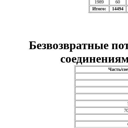
1989
60
Итого:
14494
Безвозвратные по
соединениям
Часть/сое
70