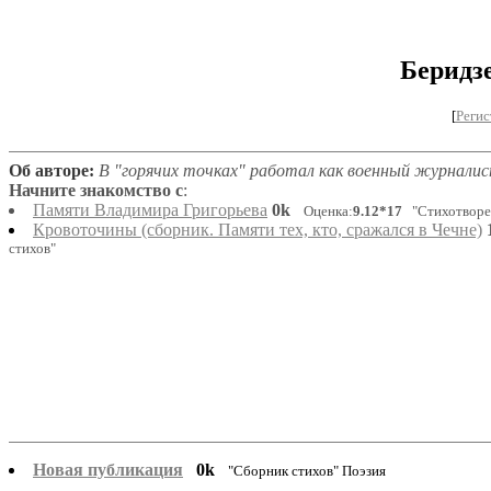
Беридз
[
Регис
Об авторе:
В "горячих точках" работал как военный журналис
Начните знакомство с
:
Памяти Владимира Григорьева
0k
Оценка:
9.12*17
"Стихотворе
Кровоточины (сборник. Памяти тех, кто, сражался в Чечне)
стихов"
Новая публикация
0k
"Сборник стихов" Поэзия