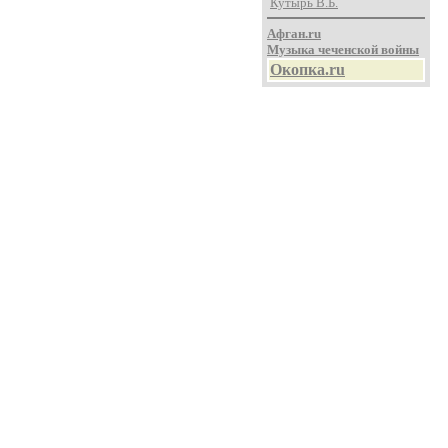
Кутырь В.Б.
Афган.ru
Музыка чеченской войны
Окопка.ru