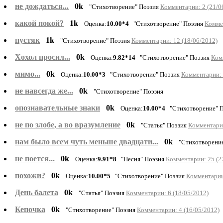
не дождаться...
0k
"Стихотворение" Поэзия
Комментарии: 2 (21/0
какой покой?
1k
Оценка:
10.00*4
"Стихотворение" Поэзия
Коммен
пустяк
1k
"Стихотворение" Поэзия
Комментарии: 12 (18/06/2012)
Хохол просил...
0k
Оценка:
9.82*14
"Стихотворение" Поэзия
Ком
мимо...
0k
Оценка:
10.00*3
"Стихотворение" Поэзия
Комментарии: 
не навсегда же...
0k
"Стихотворение" Поэзия
опознавательные знаки
0k
Оценка:
10.00*4
"Стихотворение" 
не по злобе, а во вразумление
0k
"Статья" Поэзия
Комментарии
нам было всем чуть меньше двадцати...
0k
"Стихотворени
не поется...
0k
Оценка:
9.91*8
"Песня" Поэзия
Комментарии: 25 (2
похожи?
0k
Оценка:
10.00*5
"Стихотворение" Поэзия
Комментарии:
День балета
0k
"Статья" Поэзия
Комментарии: 6 (18/05/2012)
Кепочка
0k
"Стихотворение" Поэзия
Комментарии: 4 (16/05/2012)