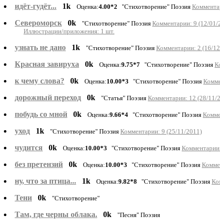
идёт-гудёт...
1k
Оценка:
4.00*2
"Стихотворение" Поэзия
Комментар
Североморск
0k
"Стихотворение" Поэзия
Комментарии: 9 (12/01/
Иллюстрации/приложения: 1 шт.
узнать не дано
1k
"Стихотворение" Поэзия
Комментарии: 2 (16/12
Красная завируха
0k
Оценка:
9.75*7
"Стихотворение" Поэзия
К
к чему слова?
0k
Оценка:
10.00*3
"Стихотворение" Поэзия
Комме
дорожный переход
0k
"Статья" Поэзия
Комментарии: 12 (28/11/
побудь со мной
0k
Оценка:
9.66*4
"Стихотворение" Поэзия
Комме
уход
1k
"Стихотворение" Поэзия
Комментарии: 9 (25/11/2011)
чудится
0k
Оценка:
10.00*3
"Стихотворение" Поэзия
Комментарии:
без претензий
0k
Оценка:
10.00*3
"Стихотворение" Поэзия
Комме
ну, что за птица...
1k
Оценка:
9.82*8
"Стихотворение" Поэзия
Ко
Тени
0k
"Стихотворение"
Там, где черны облака.
0k
"Песня" Поэзия