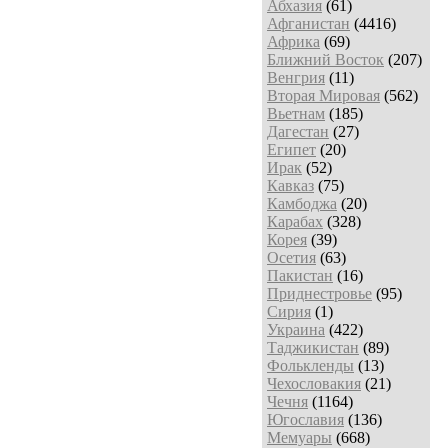
Абхазия
(61)
Афганистан
(4416)
Африка
(69)
Ближний Восток
(207)
Венгрия
(11)
Вторая Мировая
(562)
Вьетнам
(185)
Дагестан
(27)
Египет
(20)
Ирак
(52)
Кавказ
(75)
Камбоджа
(20)
Карабах
(328)
Корея
(39)
Осетия
(63)
Пакистан
(16)
Приднестровье
(95)
Сирия
(1)
Украина
(422)
Таджикистан
(89)
Фолькленды
(13)
Чехословакия
(21)
Чечня
(1164)
Югославия
(136)
Мемуары
(668)