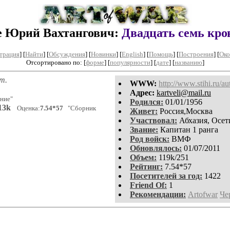
е Юрий Вахтангович:
Двадцать семь кро
трация
]
[
Найти
] [
Обсуждения
] [
Новинки
] [
English
] [
Помощь
] [
Построения
]
[
Око
Отсортировано по: [
форме
] [
популярности
] [
дате
] [
названию
]
т.
WWW:
http://www.stihi.ru/au
Aдpeс:
kartveli@mail.ru
ние"
Родился:
01/01/1956
13k
Оценка:
7.54*57
"Сборник
Живет:
Россия,Москва
Участвовал:
Абхазия, Осет
Звание:
Капитан 1 ранга
Род войск:
ВМФ
Обновлялось:
01/07/2011
Объем:
119k/251
Рейтинг:
7.54*57
Посетителей за год:
1422
Friend Of:
1
Рекомендации:
Artofwar
Че