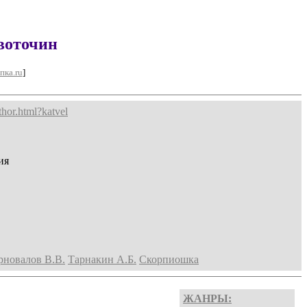
воточин
пка.ru
]
thor.html?katvel
ия
рновалов В.В.
Тарнакин А.Б.
Скорпиошка
ЖАНРЫ: