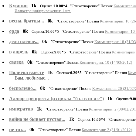
Кувшин
1k
Оценка:
10.00*4
"Стихотворение" Поэзия
Комментарии
Иллюстрации/приложения: 1 шт.
весна, братцы...
0k
"Стихотворение" Поэзия
Комментарии: 10 (26
орда
0k
Оценка:
10.00*5
"Стихотворение" Поэзия
Комментарии: 16 
дело плёвое...
0k
"Стихотворение" Поэзия
Комментарии: 18 (21/03
в апрель
0k
Оценка:
9.80*5
"Стихотворение" Поэзия
Комментарии:
связка
0k
"Стихотворение" Поэзия
Комментарии: 10 (14/03/2012)
Полвека вместе
1k
Оценка:
6.29*5
"Стихотворение" Поэзия
Комм
Вам, любимые...
бесполезно...
0k
"Стихотворение" Поэзия
Комментарии: 20 (21/02/
Аллюр три креста (из цикла "б ы в ш и е")
1k
Оценка:
9.0
императив
1k
"Стихотворение" Поэзия
Комментарии: 2 (08/02/201
война не бывает пустая...
1k
Оценка:
10.00*4
"Стихотворение
не тот...
0k
"Стихотворение" Поэзия
Комментарии: 2 (31/01/2012)