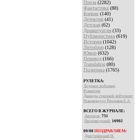
Проза
(2282)
Фантастика
(88)
Боевик
(140)
Детектив
(41)
Детская
(62)
Драматургия
(33)
Публицистика
(619)
История
(1042)
Литобзор
(128)
Юмор
(632)
Перевод
(166)
Translation
(80)
Политика
(1765)
РУЛЕТКА:
Ледовое побоище
Романтик
Дважды старший лейтенант
Рекомендует Раченков Е.А.
ВСЕГО В ЖУРНАЛЕ:
Авторов:
751
Произведений:
16902
09/08
ПОЗДРАВЛЯЕМ
:
Днестрянский И.