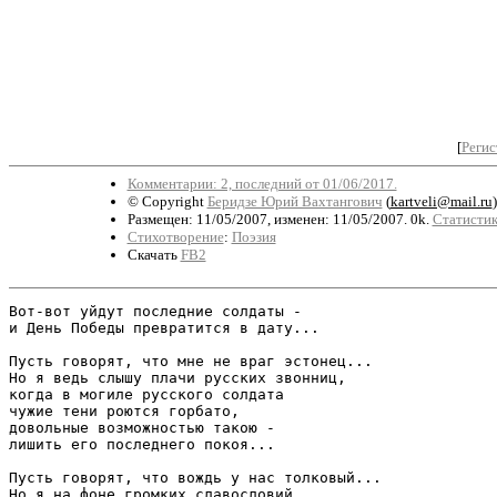
[
Регис
Комментарии: 2, последний от 01/06/2017.
© Copyright
Беридзе Юрий Вахтангович
(
kartveli@mail.ru
)
Размещен: 11/05/2007, изменен: 11/05/2007. 0k.
Статистик
Стихотворение
:
Поэзия
Скачать
FB2
Вот-вот уйдут последние солдаты -

и День Победы превратится в дату...

Пусть говорят, что мне не враг эстонец...

Но я ведь слышу плачи русских звонниц,

когда в могиле русского солдата

чужие тени роются горбато,

довольные возможностью такою -

лишить его последнего покоя...

Пусть говорят, что вождь у нас толковый...

Но я на фоне громких славословий
