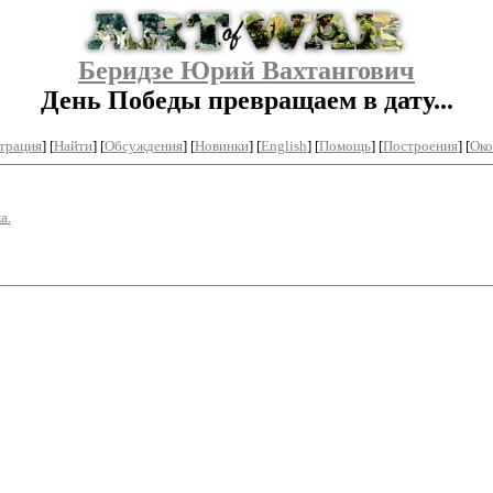
Беридзе Юрий Вахтангович
День Победы превращаем в дату...
трация
]
[
Найти
] [
Обсуждения
] [
Новинки
] [
English
] [
Помощь
] [
Построения
]
[
Око
а.