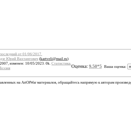
последний от 01/06/2017.
дзе Юрий Вахтангович
(
kartveli@mail.ru
)
2007, изменен: 10/05/2023. 0k.
Статистика.
Оценка:
9.50*5
Ваша оценка:
Поэзия
авленных на ArtOfWar материалов, обращайтесь напрямую к авторам произведени