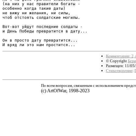
(на них у нас правители богаты -

особенно когда такие даты)

не вижу ни желания, ни силы,

чтоб отстоять солдатские могилы.

Вот-вот уйдут последние солдаты -

и День Победы превратится в дату...

Он в просто дату превратится...

И вряд ли это нам простится...
Комментарии: 2, 
© Copyright
Бери
Размещен: 11/05/
Стихотворение
:
По всем вопросам, связанным с использованием предст
(с) ArtOfWar, 1998-2023