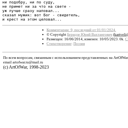
ни подобру, ни по суду,

не примет ни за что на свете -

уж лучше сразу наповал...

сказал мужик: вот Бог - свидетель,

и крест на этом целовал...
Комментарии: 9, последний от 01/01/2024.
© Copyright
Беридзе Юрий Вахтангович
(
kartveli
Размещен: 16/06/2014, изменен: 10/05/2023. 0k.
С
Стихотворение
:
Поэзия
По всем вопросам, связанным с использованием представленных на ArtOfWar
email artofwar.ru@mail.ru
(с) ArtOfWar, 1998-2023