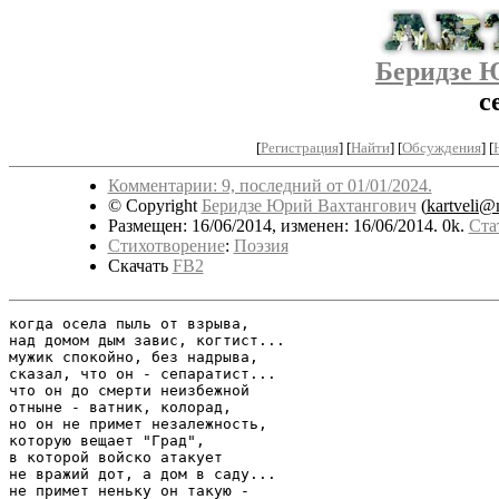
Беридзе 
с
[
Регистрация
]
[
Найти
] [
Обсуждения
] [
Комментарии: 9, последний от 01/01/2024.
© Copyright
Беридзе Юрий Вахтангович
(
kartveli@
Размещен: 16/06/2014, изменен: 16/06/2014. 0k.
Ста
Стихотворение
:
Поэзия
Скачать
FB2
когда осела пыль от взрыва,

над домом дым завис, когтист...

мужик спокойно, без надрыва,

сказал, что он - сепаратист...

что он до смерти неизбежной

отныне - ватник, колорад,

но он не примет незалежность,

которую вещает "Град",

в которой войско атакует

не вражий дот, а дом в саду...

не примет неньку он такую -
