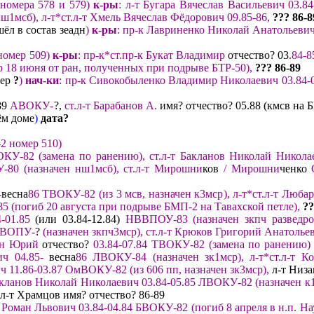
номера 578
и 5
79
)
к-ры
: л-т
Бугара
Вячеслав Васильевич 03.84
нш1мсб)
,
л-т*ст.л-т Хмель Вячеслав Фёдорович 09.85-86
,
?
?? 86
-8
шёл в состав зеадн
)
к-
ры
:
пр-к Лавриненко Николай
Анатольеви
номер 509)
к-
ры
: пр-к*ст.пр-к Букат Владимир
отчество? 03
.
84-8
ер
18 июня
от ран
, полученных
при подрыве БТР-50
)
,
??? 86
-8
9
ер
?
)
нач-ки
:
пр-к Сивокобылен
ко Владимир Николаевич 03.84-
89
АВОКУ-
?,
ст.л-т Барабанов А.
имя? отчество? 05.88 (кмсв на 
ём доме
)
дата?
2 номер 510)
ОКУ-82
(замена по ранению)
,
ст.л-т
Бакланов Николай Никол
-80
(назначен нш1мсб)
,
с
т.л-т Мирошни
ков
/ Мирошни
ченко
-
весна
86
ТВОКУ-82 (из 3 мсв
, назначен к3мср
),
л-т*ст.л-т
Любар
85
(погиб
20 августа
при подрыве БМП-2 на Тав
ахской петле
)
,
?
?
-
01.
85
(или 03.84-12.84)
Н
ВВПОУ-83
(
назначен зкпч разведро
В
О
ПУ-
?
(назначен зкпч3мср),
ст.л-т Крюков Григорий Анатольев
ин Юрий
отчество?
03.84-07.84 ТВОКУ-82 (замена по ранению)
вич
04.
8
5-
весна
86
ЛВОКУ-84 (назначен зк1мср
),
л-т*ст.л-т К
 11.86-03.
87
ОмВОКУ-82
(
из 606
пп
,
назначен зк3мср
),
л-т Низа
кланов Николай Николаевич 03.84-05.85 ЛВОКУ-82 (назначен к
л-т Храмцов имя? отчество?
86-89
Роман Львович 03.84-04.84 БВОКУ-82 (погиб 8 апреля
в н.п.
На