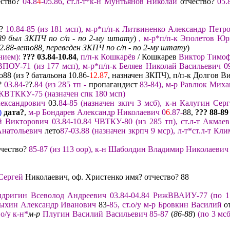
ство?
04.8
4
-05.86, ст.л-т*
к-н Мунтьянов Николай
отчество?
05.
о?
10.8
4-
85
(
из 181 мсп
),
м-р*п/п-к Лит
виненко Александр Петро
.89 был ЗКПЧ по
с/п
-
по
2-му штату
)
,
м-р*
п/п-к Эполетов Ю
2.88-лето
88, переве
ден ЗКПЧ по
с/п
-
по
2-му штату
)
ением
)
:
??? 03.84
-
10.
8
4
,
п/п-к Кошкарёв
/ Кошкарев
Виктор Тимо
ВПОУ-
71 (из 177 мсп
),
м-р*п/п-к Беляев Николай Васильевич
0
о88 (из ? батальона 10.86-
12.87
, назначен ЗКПЧ), п/п-к Долгов 
?
03.
84
-
??
.84
(из 285 тп -
пропагандист
83-84
)
,
м-р Равлюк Мих
К
ВТККУ-75
(назначен
спк
180 мсп
)
лександрович
03.
84-85
(назначен
зкпч 3 мсб
)
,
к-н Калугин Серг
)
дата?
,
м-р Бондарев Александр Николаевич 0
6
.87-
88,
??? 88
-89
й Викторович
03.84-
10.84
ЧВТКУ-80
(из 285 тп)
,
ст.л-т Акмае
Анатольевич
лето
87-
03.88
(
назначен зкрпч
9
мср
)
,
л-т*
ст.л-т Кл
и
чество?
85-87
(из 113 оор)
,
к-н Шаболдин Владимир Нико
лаевич
Сергей
Николаевич, оф. Христенко имя? отчество? 88
ндригин Всеволод Андреевич 03.84-04.84
РижВВАИУ-
77
(по 1
лыхин Александр Иванович
83
-85, ст.о/у м-р Бровкин Василий
от
 о/у к-н
*
м-р
Плугин Василий
Васильевич
85-87
(
86-88
)
(по 3 мсб