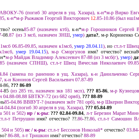
4 АВОКУ-76 (погиб 30 апреля
в ущ.
Хазара
),
к-н*м-р Вирко Евг
.85
,
к-н*
м-р Рыжаков Георгий Викторович
12
.85-10
.86
(
был нш1м
ство? осень
85-87
(назначен ктб
)
,
к-н*
м-
р Горошников Сергей 
7-
08
.87
(
из 3 мсб
,
назначен ЗНШ
,
умер
)
дата?
, м-р Корниенко С
к1мсб
06.85-09.85
,
назначен к1мсб
,
умер 28.04.11
),
ио
ст.л-т Швец
к
1мсб,
умер
19
.04.15
)
,
м-р Сморгунов
имя? отчество? весна86
-н*
м-р Майдак Владимир Алексеевич 87-88
(из 3 мсб(г)
,
умер
)
да
85
(назначен СПНШ)
,
ст.л-т Швец Вячеслав Николаевич 09.85
4.84
(замена по ранению
в ущ. Хазара
)
,
к-н Данильченко Се
7,
к-н
Кононов Сергей Васильевич 07.
87-89
4-86,
?
?? 86
-8
9
4-
85
(из
285 тп
, назначен зкв
181
мсп)
,
?
?? 85
-8
6
,
м-р Кузнецо
ич
04.88-08.
88
БВТКУ-72
(из
682 орвб
)
,
?
?? 88
-8
9
нь
85-
04.
86
ВВВУТ-?
(назначен
зкбт 781 орб
),
м-р Шкерин Виктор
84
-
04.
84 (погиб 30 апреля
в ущ. Хазара
)
,
?
??
05.
84
-8
9
а 501 и 502)
нр
/ к-ры
:
??? 02.84-
09.84
,
л-т Березин Марат Ми
ст.л-т Петрушин
имя? отчество? ??.
86
-
??.
86
,
ст.л-т Самошин В
 504
и 5
05
)
нс / к-
ры
:
ст.л-т Бессонов
Николай*
отчество?
03.84
во?
86-88
,
л-т Тришкин
имя? отчество?
88-89