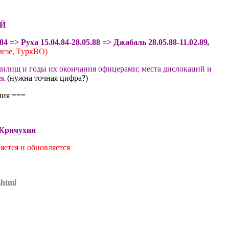
ИЙ
.84
=>
Руха
15.04
.84
-
28.05.88
=>
Джабаль
28.05.88
-
11.02.89
,
мезе
,
ТуркВО
)
чилищ и годы их окончания офицерами
; места дислокаций и
ек
(нужна точная цифра?)
ния
===
Кричухин
яется и обновляется
shtml