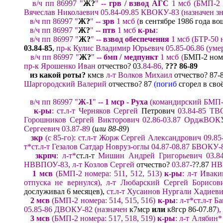
в/ч пп
86997 "
Ж?
"
-- грв
/ взвод АГС
1 мсб
(
БМП-2 
Вячеслав Николаевич
05.84-09.85 К
ВОКУ-83
(
назначен
з
в/ч пп
86997 "
Ж?
"
-- зрв
1 мсб
(
в сентябре 1986 года во
в/ч пп
86997 "
Ж?
"
-- пт
в
1 мсб
к-ры
:
в/ч пп
86997 "
Ж?
"
-- в
звод
о
беспечения
1
мсб
(БТР-50 
03.84
-8
5
,
пр-к
Кулис Владимир Юрьевич 05.85-
06
.86 (ум
в/ч пп
86997 "
Ж?
"
--
бмп / медпункт
1 мсб
(
БМП-2 ном
пр-к Ярошенко Иван
отчество? 03
.
84-86
,
?
?? 86
-8
9
из какой роты
?
кмсв
л-т
Волков Михаил
отчество? 87-
Шаргородский Валерий
отчество? 87
(погиб
сгорел в сво
в/ч пп
86997
"
Ж
-
1
"
-- 1 мср - Руха
(командирский БМП-
к-ры
: ст.л-т Черняков Сергей
Петрович
03.84-85
ТВ
Горошников
Сергей Викторович
02.86-03.87
ОрджВОКУ
Сергеевич 03.
87-
89
(
или 88-89
)
зкр
(с 85-го)
:
ст.
л-т Жорж Сергей Александрович 0
9
.85
т*
ст.л-т Геза
лов Сатдар Новруз-
оглы 0
4
.87
-
08.87
Б
ВОКУ-
зкрпч
:
л-т*
ст.л-т
Мишин Андрей Григорьевич
03.
84
Н
ВВПОУ-
83
,
л-т Козлов Сергей
отчество?
03.87-
??.87
Н
В
1 мсв
(БМП-2 номера
: 511, 51
2,
51
3)
к-ры
:
л-т Ивак
отпуска не вернулся),
л-т
Любарский Сергей Борисо
дослуживал 6 месяцев),
ст.л-т Хусаинов Нургали Хадиевич
2 мсв
(БМП-2 номера
: 5
1
4
, 515
,
516
)
к-ры
:
л-т
*
ст.л-т
Ба
05.
85-86 ДВОКУ-82 (назначен
к7мср
или
к8гср 86-07.87
)
,
3 мсв
(БМП-2 номера
: 5
1
7, 518
,
519
)
к-ры
: л-т
Алябин
*