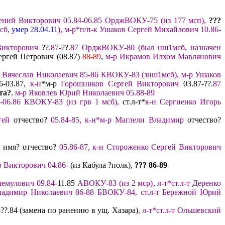
ений Викторович 05.84-06.85
Ордж
ВОКУ-75
(
из 177 мсп
),
?
??
сб
,
умер 28.04.11
)
,
м-р*п/
п-к Ушаков Сергей Михайлович
10.
86-
Викторович
??
.
87
-
??
.87
ОрджВОКУ-80
(был нш1мсб
,
назначен
ергей Петрович (08.87)
88-89
,
м-р Икрамов Илхом Мавлянович
 Вячеслав Николаевич
85-86 К
ВОКУ-83
(знш1мсб
)
,
м-р
Ушаков
-03.87,
к-н
*м-р
Горошников
Сергей Викторович
03.87-??.
87
та
?
,
м-р Яковлев Юрий Николаевич 05.88-
89
-06.86
К
ВОКУ-83
(из
грв
1 мсб
)
,
ст.л-т*
к-н Сергиенко Игорь
ргей
отчество?
05.
84-85, к-н*м-р Маглели Владимир
отчество?
в
имя? отчество?
05.86-87,
к-н Стороженко Сергей Викторович
 Викторович 04.86-
(из Кабула ?полк),
?
?? 86
-8
9
ннемулович
09.84
-
11.85
АВОКУ-83
(из 2 мср)
,
л-т
*ст.л-т
Деренко
лад
имир Николаевич 86-88
БВОКУ-84
,
ст.л-т
Бережной Юрий
-
??.84 (замена по ранению в ущ. Хазара)
,
л-т*
ст.л-т Ольшевский