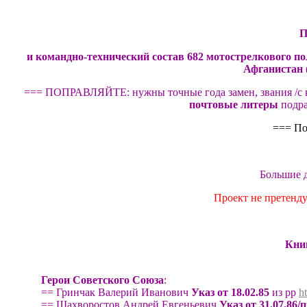
П
и
командно-технический состав
682
мотострелкового по
Афганистан
===
ПОПРАВЛЯЙТЕ: нужны точные года замен, звания /с 
почтовые литеры
подра
===
По
Большие 
Проект не претенду
Кни
Герои Советского Союза
:
==
Гринчак Валерий Иванович
Указ от
18
.02
.8
5
из рр
h
==
Шахворостов Андрей Евгеньевич
Указ от
31.07.86
/п