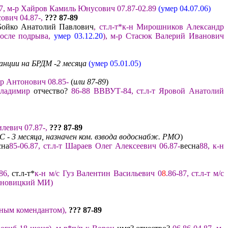
7
,
м-р
Хайров Камиль Юнусович
07
.87-02.
89
(умер 04.07.06)
сович
04.87-
,
??? 87
-8
9
Бойко Анатолий Павлович
, ст.л-
т*к-н
Миро
шников Александр
осле подрыва
,
умер 03.12.20
)
,
м-р
Стасюк
Валерий Иванович
анции на БРДМ -2 месяца
(
умер 05.01.
0
5
)
тр
Антонович
08.85-
(
или
87-89
)
 Владимир
отчество?
86-88
В
ВВУТ-84
,
ст.л-т Яровой
Анатолий
левич 07.87-
,
??? 87
-8
9
С
-
3 месяца
,
назн
ачен ком.
взвода водоснабж.
РМО
)
сна
85-06.87
,
ст.л-т Шараев Олег Алексеевич 06.87-
весна
88
,
к-н
.86
,
ст.л-т*
к
-н
м/
с
Гуз Валентин Васильевич 0
8
.86-
87
,
ст.л-т м/с
рновицкий МИ
)
ным комендантом
)
,
??? 87
-8
9