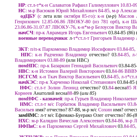
НР
:
ст.л-т*к-н Салаватов Рафаил Галимуллович 10.83-0
НС
:
м-
р Васюков Юрий Михайлович 84-85,
м-р Алексан
од
ЦБУ
(
с
лета или
октября 85-го
)
:
к-н
(
м-р
)
Маслов 
Генрихович 12.85-06.86
ЛВОКУ-80 (из 781 орб)
,
к-н
Ша
23.06.
86-
31.07.87 ЛВОКУ-76
,
к
-н*м-р Белоусов Виктор Ва
начСЧ
:
пр-к Аврамцев Игорь Евгеньевич
03.84-85 (86) 
военные переводчики
:
л
-т*
ст.л-т Григорьев Владимир
ЗКТ
:
п/п-к Пархоменко Владимир Иосифович 03.84-85, 
НПС
:
к-н Радченко Владимир
отчество? 03
.84-85,
л-
Владимирович 03.88-
89
(или НВС)
помНПС
:
пр-к Базаркин Геннадий Васильевич
03.84-85
НВС
:
к-н Истомин Валерий Викторович
03.
84-86
В
ВВУ
НСГСМ
:
к-н Ткач Виктор Васильевич
03.
84-85
, л-т*ст
начКЭС
:
пр-к Харченко Николай Степанович
03.84-85 
НФ
С
:
ст.л-т Золин Леонид
отчество? 03.
84
-
весна
85
Я
Корнеев
Анатолий весна
88
-
89 (
или 85
)
помНФС
-
казначей
:
пр-к Гурьев Владимир Николаеви
НМС
:
ст.л-т м/с Горбатюк Владимир
Васильевич 03.8
Васильев
имя? отчество?
87-88, м-р м/с
Сохин
имя? отчест
замНМС
:
л-т м/с Ефимако-Буерако Олег отчество?
8
6-(8
НХС
:
м-р Калядин Вячеслав Алексеевич
03.
84-86
,
м-р Л
НФПиС
:
к-н Пархоменко Сергей Михайлович
03
.84-85,