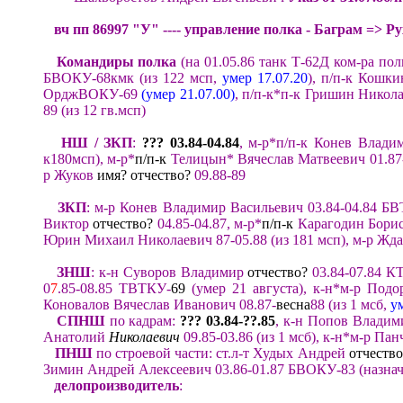
вч пп
869
97
"У"
---- управление полка
-
Баграм
=>
Ру
Командиры полка
(
на 01.05.86
танк Т-62Д ком-ра пол
БВОКУ-68кмк
(из 122 мсп
,
умер
17.07.20
), п/п-к Кошк
Ордж
ВОКУ
-
69
(умер 21.07.00
)
, п/п-к
*п-к
Гришин Никола
89
(из 12 гв.мсп)
НШ
/
ЗКП
:
??? 03.84
-
04.
8
4
,
м-р*
п
/п-к Конев Влади
к180мсп), м-р*
п/п-к
Телицын
*
Вячеслав Матвеевич 01.87
р Жуков
имя? отчество?
09.
88-89
ЗКП
:
м-р Конев Владимир Васильевич 03
.84
-04.84
БВ
Виктор
отчество?
04.85-04.87,
м-р
*
п/п-к
Карагодин Борис
Юрин Михаил Николаевич 87-
05.
88
(
из
181
мсп
),
м-р
Жда
ЗНШ
:
к-н Суворов Владимир
отчество?
03.84-07.84 К
0
7
.85
-08.85
ТВТКУ-
69
(умер 21 августа
),
к-н*м-р Подо
Коновалов Вячеслав Иванович
08.
87-
весна
88
(
из 1
мсб
,
у
СПНШ
по кадрам
:
??? 03
.84
-
??
.
85
,
к-н Попов Владим
Анатолий
Николаевич
09.85-03.86 (из 1 мсб
),
к-н*м-р Пан
ПНШ
по строевой части:
ст.л-т Худых Андрей
отчество
Зимин Андрей
Алексеевич
03.86
-
01.87 БВОКУ-83 (назнач
д
елопроизводитель
: