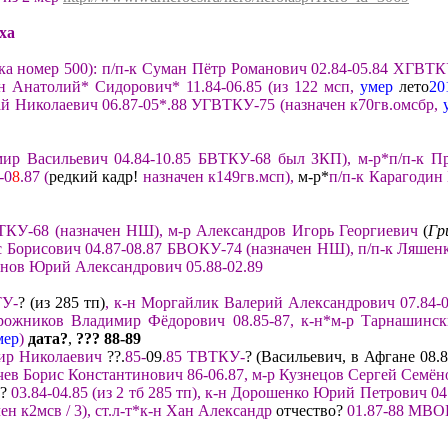
ха
ка номер 500
)
:
п/п-к Суман Пётр Романович 02
.84-05.84
Х
Г
ВТ
К
ин Анатолий* Сидорович*
11.
84-
06.
85
(из 122 мсп
,
умер
лето
20
й Николаевич
06.
87-
05*
.
88
УГВТКУ
-75
(назначен к70гв.
омсбр
,
мир Васильевич
04.
84-
10
.
85
БВТ
КУ
-68
был ЗКП)
, м-р*п/п-к П
-0
8
.87 (
редкий кадр!
назначен к149гв.мсп),
м-р*
п/п-к Карагодин
ТКУ-68
(назначен НШ
),
м-р Александров Игорь Георгиевич
(
Гр
 Борисович 04.87-08.87 БВОКУ-74 (назначен НШ
)
,
п/
п-к Ляшен
нов Юрий Александрович 05.88-02.89
ТУ-
? (из 285 тп)
,
к-н Мор
гайлик Валерий Александрович 07.84-
рожников Владимир Фёдорович 08.85-87
,
к-н*
м-р Тарнашинск
мер
)
дата?
,
??? 88
-8
9
ир Николаевич
??.
85-
09
.85
ТВТКУ-
?
(
Васильевич,
в Афгане 0
8.8
чев Борис Константинович 86-06.87
,
м-
р Кузнецов Сергей Семё
н
?
03.
84-
04.85
(из 2 тб 285 тп)
, к-н Дорошенко Юрий Петрович
04
ен к2
мсв / 3
)
, ст.л-т*
к-н Хан Александр
отчество?
01.87-88
МВОК