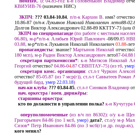
помНИС
(с 04.85-го)
:
к-
н Головенькин Владимир
отче
КВИУИВ-76
(назначен НИС)
ЗКПЧ
:
??? 03.84
-
10
.
8
4
,
п/
п-к Кархин В.
имя? отчеств
10.86-87
(
п/п-к Лукьянов Николай Николаевич лето88-02
Долгов Виктор Александрович 02.88-89 ККТТУ-73 (
или
0
ЗКПЧ
по спецпропаганде
(
по работе с местным насел
06.80
),
м-р*п/
п-к Алябьев Юрий Павлович -
08/09
.85
НВ
03.88,
м-р*п/п-к Лукьянов Николай Николаевич
03.88
-лет
пропагандисты
:
звание?
Мартынов Николай
отчество
180 мсп
), м-р
Радин Виктор Александрович
лето
87-04.88
секретари
партком
иссии*
:
к-н Митясов Николай А
Георгий
отчество?
04.86-0
4
.87
С
ВВПТАУ-75)
(
из
тб
,
умер
секретари комс. организации
:
ст.л-т Чуркин Алексе
отчество?
85-05.87
(
из 7 мср(г)),
ст.л-т С
авватеев Роман 
будущий
бард,
умер 22.03.18
)
нач-ки клуба
:
??? 03.84
-8
5
,
ст.л-т Синяков
Владимир
от
нач
.
оркестра / воен
.
дирижё
ры
:
старшины
оркестра
:
кто по должности в управлении полка
?
к-н Кучугура 
оперуполномоченные
(из в/ч пп 86302)
:
о
/у к-н Ще
Григорьевич 84-86
(по 1 мсб
,
умер
)
дата?
,
ст.о
/у м-р Ма
Сизов
*
Петр Иванович 84-86
(по 3 мсб(г)
и др. подр-ях)
,
кого менял
?