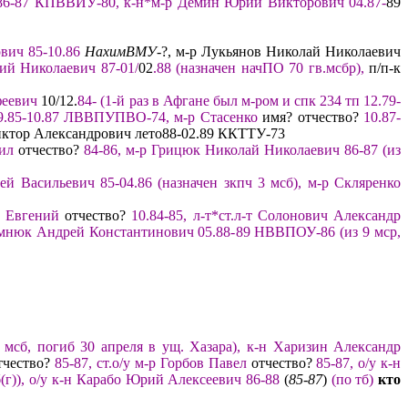
86-87
КП
ВВИУ-80
,
к
-н*
м-р Дёмин Юрий Викторович 04.87-
89
вич 85-10.86
Нахим
В
МУ
-?, м-р Лукьянов Николай Николаевич
рий
Николаевич
87
-
01
/
02
.88
(назначен начПО 70 гв.мсбр),
п/п-к
феевич
10/12.
84-
(
1-й раз в Афгане
был
м-р
ом и
спк
234 тп 12.79-
9.85-10.87
ЛВВПУ
ПВО-
74,
м-р Стасенко
имя? отчество?
10.87-
Виктор Александрович лето88-02.89 ККТТУ-73
аил
отчество?
84-86,
м-р Грицюк Николай Николаевич 86-87
(из
ей Васильевич 85-
04.
86
(назначен
зкпч 3 мсб
),
м-р Скляренко
в Евгений
отчество?
10.
84-85, л-т*
ст.л-т Солонович Александр
мнюк Андрей Константинович 05.88-
89
Н
ВВПОУ-86
(
из
9
м
ср
,
 мсб, погиб
30 апреля
в ущ.
Хазара
),
к-н Харизин Александр
чество?
85-87
,
ст.о/у м
-р Горбов Павел
отчество?
85-87
, о/у к-н
(г))
, о/у к-н Карабо Юрий Алексеевич 86-88
(
85-87
)
(по тб)
кто