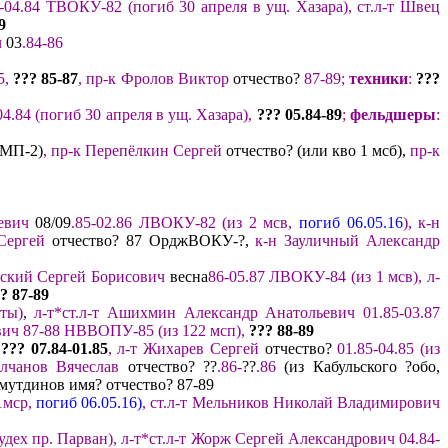
-04.84 ТВОКУ-82 (погиб 30 апреля
в ущ. Хазара
),
ст.л-т Швец
9
ч
03
.
84-86
5,
??? 85-87
, пр-к Фролов Виктор
отчество?
87-89
;
техник
и
:
???
04.84
(погиб
30 апреля
в ущ. Хазара
)
,
?
??
05.
84
-8
9
;
фельдшер
ы
:
БМП-2)
,
пр-к Перепёлкин Сергей
отчество? (или кво 1 мсб),
пр-к
аевич
08/09
.
85
-
02.
86
ЛВОКУ-82 (из 2 мсв
,
погиб 06.05.16
)
, к-н
Сергей
отчество? 87 ОрджВОКУ-?,
к-н Зауличный Александр
ский Сергей Борисович
весна
86-
05
.
87 ЛВОКУ
-84 (из 1 мсв
)
,
л-
? 87
-89
ты)
,
л-т*ст.л-т Ашихмин Александр Анатольевич 01.85-03.87
ич 87-88
НВВОПУ-85
(из 12
2 мсп
),
?
?? 88
-89
???
07.84
-
01.
8
5
,
л-т Жихарев Сергей
отчество?
01.85-04.85 (
из
олчанов Вячеслав
отчество? ??
.
86
-
??
.86
(из Кабульского ?обо,
мутдинов имя? отчество?
87
-89
1мср
,
погиб 06.05.16)
, ст.л-т Мельников
Николай
Владимирович
удех пр. Парван
), л-т
*ст.л-т
Жо
рж Сергей Александрович 04.84-