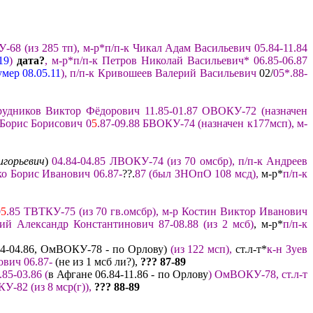
У
-68
(из
285
т
п)
, м-р*п/п-к Чикал Адам Васильевич 05.84-11.84
19
)
дата?
,
м-р*п/п-к Петров Николай
Васильевич
*
06
.
85-
06
.
87
умер 08.05.11
)
, п/п-к Кривошеев Валерий
Васильевич
02/
05*
.
88-
рудников Виктор Фёдорович 11.85-
01.
87 ОВОКУ-72 (назначен
 Борис Борисович 0
5
.87-
09
.
88
БВОКУ-74
(назначен к177мсп
),
м-
игорьевич
)
04.
84-
04.
85 ЛВОКУ-74 (из 70 омсбр
),
п/п-к Андреев
ко Борис Иванович
06.
87
-
??.
87
(
был ЗНОпО 108 мсд
)
,
м-р*
п/
п-к
0
5
.85
ТВТКУ-
75
(
из 70
гв.
омсбр)
,
м-р
Костин Виктор Иванович
ий Александр Константинович 87-
08.
88
(
из 2 мсб)
, м-р*
п/п-к
4-
0
4.86
,
ОмВОКУ-78
- по Орлову)
(
из 122 мсп),
ст.л-т*
к-н Зуев
ович 06.87-
(не из 1 мсб ли?),
??? 87
-8
9
.
85-03.86
(
в Афгане 0
6.84-11.86
- по Орлову
)
ОмВОКУ
-78
,
ст.л-т
У-82
(
из 8 мср(г
)),
??? 88
-89