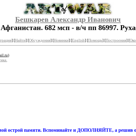
Бешкарев Александр Иванович
Афганистан. 682 мсп - в/ч пп 86997. Руха
трация
]
[
Найти
] [
Обсуждения
] [
Новинки
] [
English
] [
Помощь
] [
Построения
]
[
Око
il.ru
)
ика.
мой острой памяти. Вспоминайте
и ДОПОЛНЯЙТЕ
, а решив 