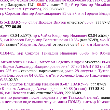
05.
85
,
м-р Лукша Вячеслав Васильевич
05.
85-06.86
КВТИУ-72
(п
/
м-р Загарулько П.С.
06
.87-
,
звание?
Прейгер Виктор Михайл
ля
в р-
не
н.п.
Гульбахор
)
,
???
05.
88
-8
9
 м-р Сорокин Виктор
Александрович 85-
02.
87,
к-
н Гордеев Влади
-85 УсВВАКУ-76,
ст.л-т Дроздов Виктор
отчество?
85-87
,
??? 87
-8
6)
,
??
? 86
-89
рович
03
.
84-
85(86)
,
пр-к Чайка Владимир Иванович
03
.
84-
85(86)
5
,
к-н Колосов Владимир Валентинович 10.85-
(
или 87-89
)
,
м-р
Ю
-8
5
,
звание?
Марунчак Андрей
отчество? 03
.
8
4
-8
5
, к-н Ильченк
03.84-85,
м-р
Соколов Геннадий Иванович 85-86,
м-р Юрчен
 Михайлович 03.84-86,
л-т*ст.л-т Беденко Андрей
отчество?
86-8
-н Барков Александр Владимирович 09.84-07.86
ТВАИУ-82 (из 10
(из 285 тп
-
секретарь парткомиссии
,
умер
28 августа
в
Тузел
рий Викторович 84-06.85
,
к-н*м-р Хоменко Виктор Николаевич 
3.88-
02.89
к-н Солдатов Владим
ир Иванович 85-87 ТВАК
У-79
,
??? 87
-89
р Киленко Александр Александрович
86
-88
(
из здн
)
,
??? 88
-89
86,
к-н Шевелёв
имя? отчество?
86-88,
??? 88
-89
мена по ранению
после подрыва в р-не Тавахской петли
),
зван
-
в нетрезвом виде
вынял
чеку и
з мины ПОМЗ).
к-н*
м-р Камоле