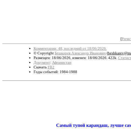
[
Регис
Комментарии: 48, последний от 18/06/2026.
© Copyright
Бешкарев Александр Иванович
(
beshkarev@ma
Размещен: 18/06/2026, изменен: 18/06/2026. 422k.
Статист
Документ
:
Афганистан
Скачать
FB2
Годы событий: 1984-1988
С
амый тупой каранд
аш, лучше са