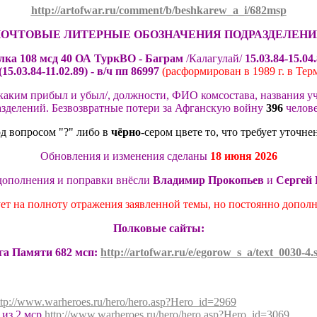
http://artofwar.ru/comment/b/beshkarew_a_i/682msp
ОЧТОВЫЕ ЛИТЕРНЫЕ ОБОЗНАЧЕНИЯ ПОД
РАЗДЕЛЕН
лк
а 108 мсд 40 ОА ТуркВО
-
Баграм
/Калагулай/
15.
03
.
84-
15.
04
(
15.03
.84
-11.02.89) -
в/ч пп
86
9
97
(
расформирован в 1989 г. в Тер
каким прибыл и убыл/, должности, ФИО комсостава
,
названия у
зделений
.
Безвозвратные потери за Афганскую войну
396
челов
д вопросом "?" либо в
чёрно
-сером цвете то, что требует уточне
Обновления и изменения сделаны
18 июн
я
20
2
6
дополнения и поправки внёс
ли
Владимир Прокопьев
и
Сергей
ет на полноту отражения заявленной темы, но постоянно дополн
Полковые
сайт
ы
:
г
а
Па
мяти 682
мсп
:
http://artofwar.ru/e/egorow_s_a/text_0030-4.
ttp://www.warheroes.ru/hero/hero.asp?Hero_id=2969
из 2 мср
http://www.warheroes.ru/hero/hero.asp?Hero_id=3069