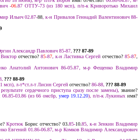
огиб 18 июня
),
м-р*п/п-к Ворон
имя? отчество?
06.
86-04.87
,
м-
ович
-
06
.
87
ОТТУ-73
(из 180
мсп
),
п/п-к
Криворотько
Михаил
мир Ильич 02.87-
88
,
к-н Привалов Геннадий
Валентинович
88-
9
ргин Александр Павлович 85-87
,
??? 87
-89
о Виктор
отчество?
8
5
-8
7
,
к-н Ластивка Сергей
отчество?
8
5
-8
7
,
ко Анатолий Антонович 86-05.87
,
м-р Фещенко Владимир
8,
?
?? 88-89
1 мсп)
, л-т*
ст.л-т Лисин Сергей
отчество?
86-88
,
??? 88-89
е
результате
сердечного
приступа сразу после замены)
,
звание?
06.85-03.86
(из 66 омсбр
,
умер 19.12
.
20
)
, п/
п-к Лукиных
имя?
ие?
Кротюк
Борис отчество? 03.
85
-
10.
85
,
к-н Зенкин Владимир
нко Евгений 01.86-06.87
,
м-р Комков Владимир Александрович