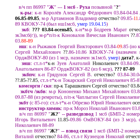
в/ч пп
86997
"
Ж
" ---
1 мсб
- Руха
позывной
"
?
"
к-ры
: к-н Королёв Александр Фёдорович 03.84-04.8
06.85
-
09.
8
5
,
м-р Артамонов Владимир
отчество?
09.85-
11
89
КВОКУ-74
(был
нш1мсб,
умер
19
.04.15
)
зкб
:
??? 03
.84-
осень
8
5
,
к-н*м-р Бодреев Марат
отче
зк3мсб(г)
)
,
м-р*п/п-к Коновалов Вячеслав Иванович
??
.
8
03.
88-89
нш
: к-н Рыжаков Георгий
Викторович
03.84-
09
.85
(
ио 
Сергей Михайлович
??
.86
-10.86
КВОКУ-74
(назначен 
ОрджВОКУ-80
(из 1 мср
,
назначен зк1мсб
,
умер
)
дата
?
,
к
знш
:
ст.л-т*
к-н
Зуев Анатолий
Николаевич
03.84-09.
Анатольевич 86-87
Ордж
ВОКУ-82
(из 6 мср)
,
?
?? 87
-8
9
зкбпч
:
к-н Грядунов Сергей В.
отчество?
03.84-30.0
??.85-??.85
,
ст.л-т*к-н Токарский Сергей Николаевич 85-8
комсорги / ско
:
пр-к Тарашкевич Сергей отчество? 03.8
зкбтч
/
зк
б
в
:
м-р Кононенко Михаил Михайлович 03.8
09.
87-88
(
из рем
роты
),
п/п-к Чаплыгин Сергей
Николаев
зкбт
(с 85-го
)
:
ст.л-т*к-
н Обрезко Юрий Николаевич
осе
инструктор-
химик
:
пр-к
Мороз Николай
Иванович
03
.
в/ч пп
86997 "
Ж?
"
-- р
азвед
в
звод
1
мсб
(БМП-2 номер
Игорь
Витальевич
11.85
-
0
9.86
ОмВОКУ-
84
(
из 3 мср
),
Николаевич 88-89
в/ч пп
86997 "
Ж?
"
-- в
звод
с
вязи
1 мсб
(
БМП-2 номера
Виталий
отчество?
84-86,
ст.л-т Кузнецов Николай
отчест