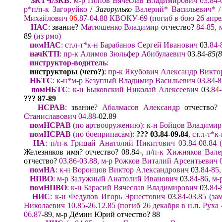
ЗКТЧ/ЗКВ
:
м-р Попов Вячеслав Владимирович
03.
84-
р*
п/п-к Загоруйко
/
Загорулько
Валерий
*
Васильевич
*
Михайлович
06
.87-04.88 КВОКУ-69 (погиб
в бою
26 апре
НАС
:
звание?
Матюшенко Владимир
отчество?
84-85,
89
(из рмо)
помНАС
:
ст.л-т*
к-н Барабанов Сергей Иванович
03
.84
начКТП
:
пр-к Алимов Зюльфер Абибулаевич
03
.
84-
85(8
инструктор-водитель
:
и
нструктор
ы
(
чего?
)
:
пр-к Якубович
Александр Викто
НБТС
:
к-н*м-р Безуглый Владимир Васильевич 03.84-8
помНБТС
:
к-н Быко
вский Николай Алексеевич
03
.
8
4
??? 87
-89
НСРАВ
:
звание?
Абалмасов Александр
отчество?
Станиславович 04.88-
02.89
помНСРАВ
(
по артвооружению
)
:
к-н Бойцов Владимир
помНСРАВ
(
по боеприпасам
)
:
??? 03.84
-
09.
8
4
,
ст.л-т*к
НА
:
п/п-к
Грицай
Анатолий Никитович
03.84
-
08.84
Железняков имя? отчество? 08.84-,
п/п-к Хижняков Вале
отчество?
03.86-03.88
,
м
-р Рожков Виталий Арсентьевич 0
помНА
:
к-н Воронцов Виктор Александрович
03
.
84-85,
НПВО
:
м-р Залужный Анатолий Иванович
03.
84-86,
м-
помНПВО
:
к-н Барасий
Вячеслав Владимирович
03.
84-
НИС
:
к
-н Федулов Игорь Эрнестович
03
.
84-03.85
(
за
Николаевич 10.85-26.12.85
(погиб
26 декабря в н.п.
Руха
06.87-
89
,
м-р Дёмин Юрий отчество? 88