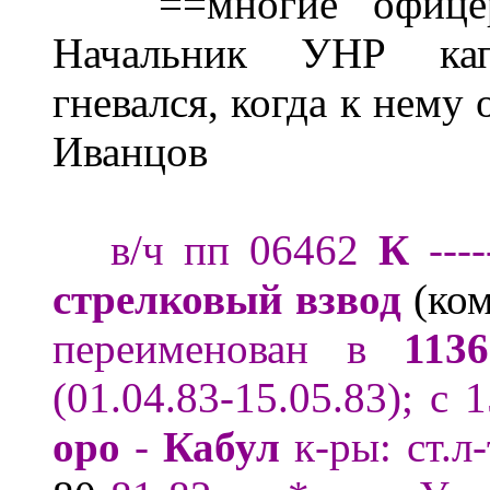
==
м
ногие офиц
Начальник УНР кап
гневался, когда к н
ему 
Иванцов
в/ч пп 06462
К
----
стрелковый взвод
(ко
переименован в
113
(01.04.83-15.05.83); с
оро
-
Кабул
к-р
ы:
ст.л