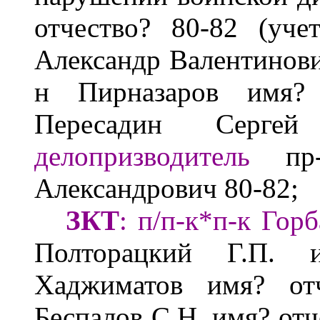
отчество?
80-82
(уче
Александр Валентинов
н Пирназаров
имя?
Пересадин Сергей
делопризводитель
пр-к
Александрович 80-82
;
ЗКТ
: п/п-к*п-к Горб
Полторацкий Г.П.
Хаджиматов
имя? от
Беспалов С.Н.
имя? отч