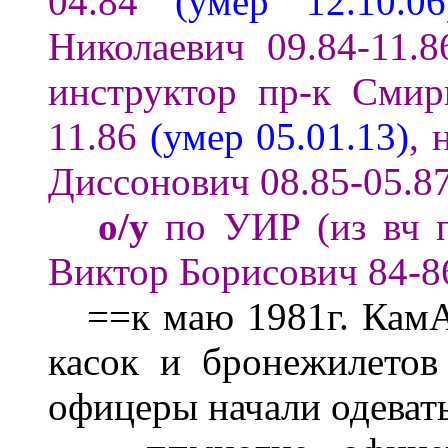
04.
84
(умер 12.10.06
Николаевич
09.84-11.
8
инструктор пр-к Смир
11.86
(умер 05.01.13
)
,
Диссонович 08.85-05.8
о/у
по
УИР
(из вч 
Виктор Борисович
84-8
==к
маю 1981г. КамА
касок и бронежилетов 
офицеры начали одеват