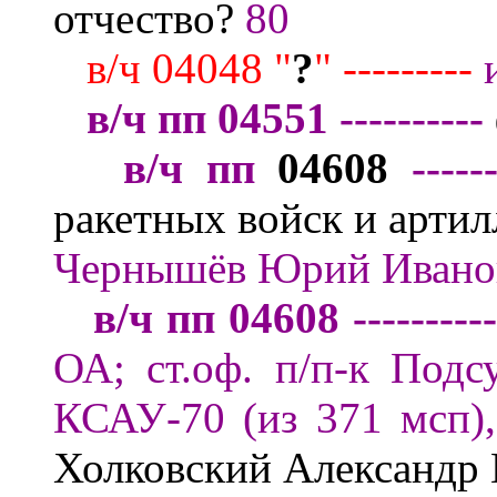
отчество?
80
в/ч
04048
"
?
" --
-------
в/ч пп 04551 ----------
в/ч пп
04608
-----
ракетных войск и арти
Чернышёв Юрий Иванов
в/
ч пп
0
4608
---------
ОА;
ст.оф. п/п-к Под
КСАУ-70 (из 371 мсп)
Холковский Александр