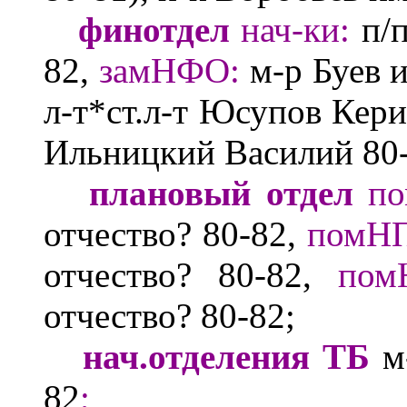
финотдел
нач-ки:
п/
82,
зам
НФО:
м-р Буев
л-т*ст.л-т Юсупов Кер
Ильницкий Василий 80
плановый отдел
по
отчество?
80-82,
помН
отчество?
80-82,
пом
отчество?
80-82
;
нач.отделения ТБ
м
82
;