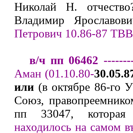
Николай Н.
отчеств
Владимир Ярославови
Петрович
10.86-
87
ТВВ
в/ч пп 06462 --
--
---
Аман
(01.10.80-
30.05.8
или
(в октябре 86-го 
Союз, правопреемнико
пп 33047, которая
находил
о
сь на самом 