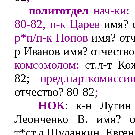
политотдел
нач-ки:
80-82, п-к Царев
имя? 
р*п/п-к Попов
имя? от
р Иванов
имя? отчеств
комсомолом
:
ст.л-т
Ко
82;
пред.парткомисси
отчество?
80-82
;
НОК
:
к-н Лугин
Леонченко В.
имя? 
т*ст.л.Шуланкин Евге