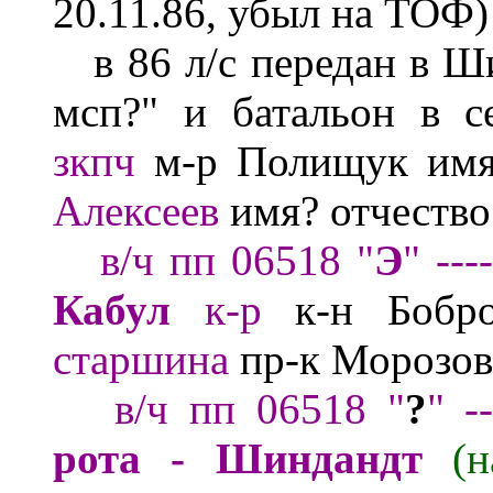
20.11.86, убыл на ТОФ)
в 86 л/с передан в Ши
мсп?" и батальон в с
зкпч
м-р Полищук
им
Алексеев
имя?
отчеств
в/ч пп 06518
"
Э
"
---
Кабул
к-р
к-н Боб
старшина
пр-к
Мороз
о
в/ч пп 06518 "
?
" -
рота -
Шиндандт
(