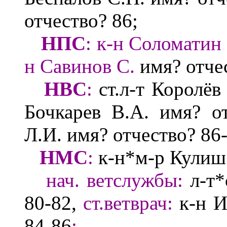
отчество?
86;
НПС
:
к-н Соломатин
н Савинов С.
имя? отче
НВС
:
ст.л-т Королё
в
Бочкарев В.А.
имя? от
Л.И.
имя? отчество?
86-
НМС
:
к-н*м-р Кули
нач.
ветслужбы
:
л-т*с
80-82,
ст.ветврач
:
к-н И
84-86
;