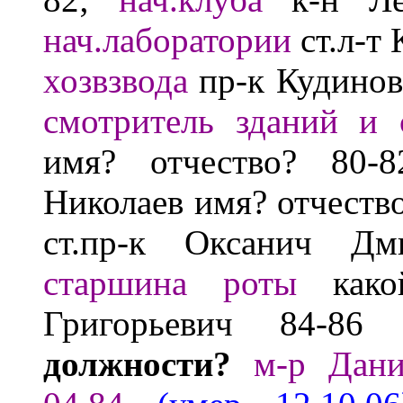
нач.лаборатории
ст.л-т
хозвзвода
пр-к Кудино
смотритель зданий и 
имя? отчество?
80-
Николаев
имя? отчеств
ст.пр-к
Оксанич Дм
старшина роты
како
Григорьевич
84-86
должности?
м-р Дани