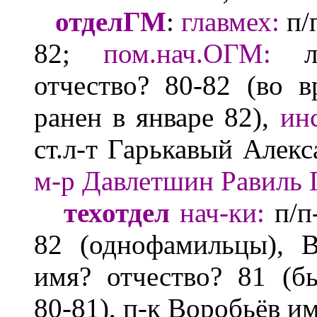
отделГМ
:
главмех:
п/
82;
пом.нач.О
ГМ
:
л-
отчество?
80-82 (во в
ранен в январе 82),
ин
ст.
л-т
Гарькавый Алек
м-р Давлетшин
Равиль 
техотдел
нач-ки:
п/п
82 (однофамильцы),
В
имя? отчество?
81 (б
80-81), п-к Воробьёв
им