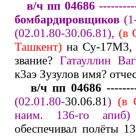
в/ч пп 04686 ---------
бомбардировщиков
(1
(02.01.80-30.06.81)
,
(в 
Ташкент
)
на Су-17М3,
звание?
Гатауллин Ва
к3аэ З
узулов
имя? отче
в/ч
пп
04686 -------
(02.01.80-
30.06.81
)
(в
наим. 136-го апиб)
обеспечивал полёты 13