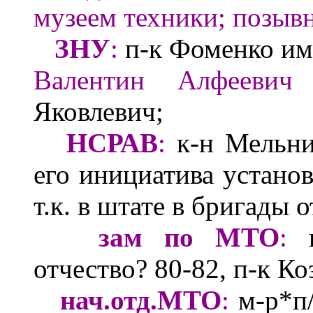
музеем техники
;
п
озывн
ЗНУ
:
п-к Фоменко
им
Валентин Алфеевич
Яковлевич;
НСРАВ
:
к-н Мельн
его инициатива установ
т.к. в штате в бригады 
зам по МТО
:
отчество?
80-82, п-к К
нач.отд.МТО
:
м-р
*п