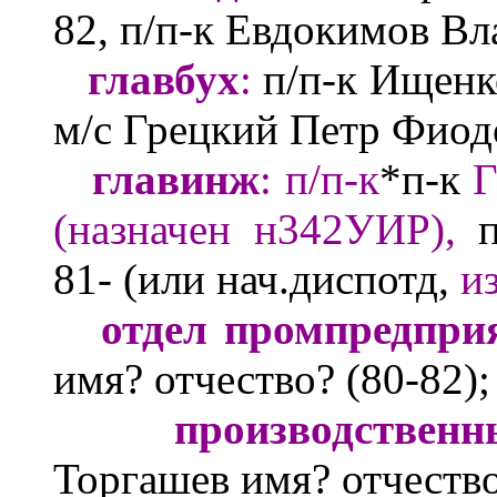
82,
п/п-к
Евдокимов В
главбух
:
п/п-к Ищенк
м/с Грецкий Петр Фиод
главинж
:
п/п-к
*
п-к
Г
(назначен н342УИР),
81-
(или нач.диспотд,
и
отдел промпредпри
имя? отчество?
(80-82);
производствен
Торгашев
имя? отчеств