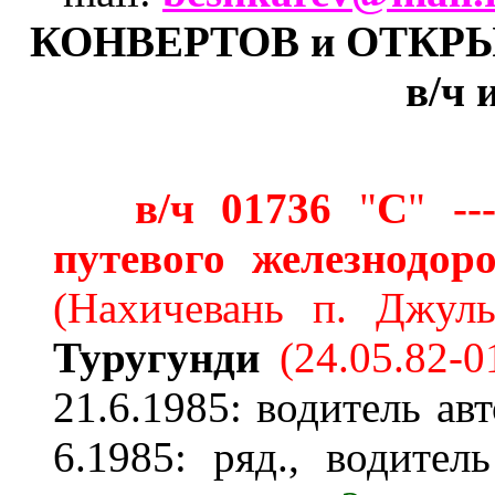
КОНВЕРТОВ и ОТКРЫТ
в/ч 
в/ч 01736
"
С
"
---
путевого железнодо
(
Нахичевань п. Джул
Туругунди
(24.05.82-0
21.6.1985: водитель ав
6.1985: ряд., водител