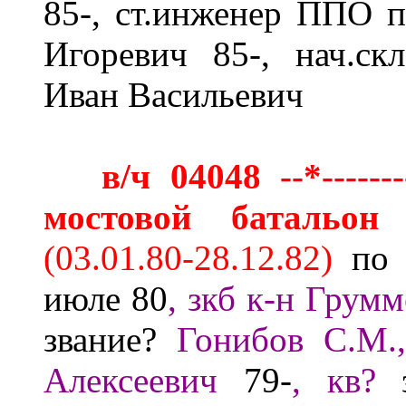
85-, ст.инженер ППО 
Игоревич 85-
,
нач.ск
Иван Васильевич
в/ч 04048 --*-------
мостовой батальон
(03.01.80-28.12.
8
2
)
по
июле 80
, зкб к-н Грум
звание?
Гонибов С.М
Алексеевич
79-
,
кв?