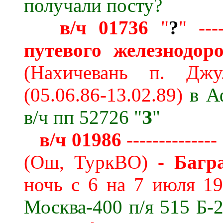
получали посту?
в/ч 01736
"
?
"
----
путевого железнодо
(
Нахичевань п. Джу
(05.06.86-13.02.89)
в А
в/ч пп 52726 "
З
"
в/ч 01986 --------------
(Ош, ТуркВО)
- Багр
ночь с 6 на 7 июля
1
Москва-400 п/я 515 Б-