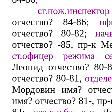
ст.пож.инспектор
отчество?
84-86
;
нф
отчество?
80-82;
нач
отчество?
-85, пр-к М
ст.офицер режима се
Леонид отчество?
80-8
отчество?
80-81,
отделе
Мордовин
имя? отче
имя? отчество?
81-, пр
82;
нач.клуба
к-н Л