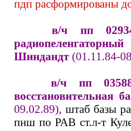
пдп расформированы до
в/ч пп 02934
радиопеленгаторный
Шиндандт
(01.11.84-08
в/ч пп 03588 
восстановительная б
09.02.89),
штаб базы р
пнш по РАВ ст.л-т Кул