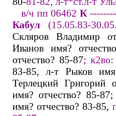
80
-
81-
82, л-т*
ст.л-т
Уль
в/ч пп 0
6462
К
-------
Кабул
(15.05.83-30.05
Скляров Владимир
о
Иванов имя? отчеств
отчество? 85-87
;
к2во
:
83-85
,
л-т Рыков
имя
Терлецкий Григорий о
имя? отчество?
85-87
имя? отчество? 83-85
,