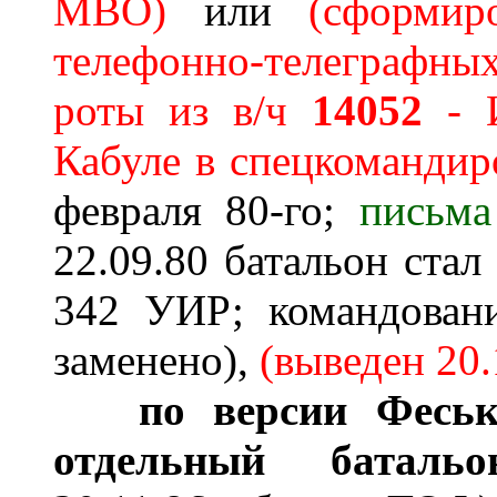
МВО)
или
(сформи
телефонно-телеграфны
роты из
в/ч
14052
- И
Кабуле в спецкомандир
февраля 80-го;
письма
22.09.80 батальон стал
342 УИР; командован
заменено)
,
(выведен
20.
по версии Феськ
отдельный батальо