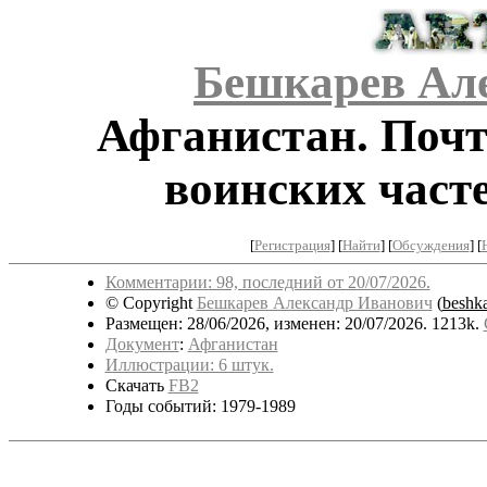
Бешкарев Ал
Афганистан. Почт
воинских часте
[
Регистрация
]
[
Найти
] [
Обсуждения
] [
Комментарии: 98, последний от 20/07/2026.
© Copyright
Бешкарев Александр Иванович
(
beshk
Размещен: 28/06/2026, изменен: 20/07/2026. 1213k.
Документ
:
Афганистан
Иллюстрации: 6 штук.
Скачать
FB2
Годы событий: 1979-1989