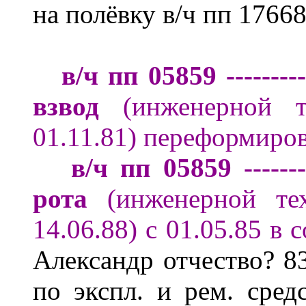
на полёвку в/ч пп 17668
в/ч пп 05859 ------
взвод
(инженерной т
01.11
.81) переформиро
в/ч пп 05859 -----
рота
(инженерной т
14.06.88)
с 01.05.85 в 
Александр
отчество?
8
по экспл. и рем. сре