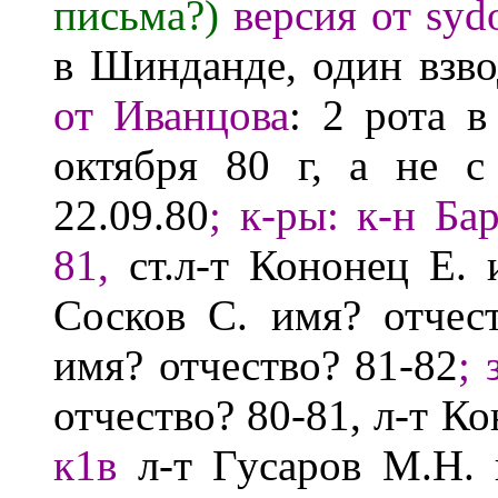
письма?)
версия
от syd
в Шинданде, один взвод
от
Иванцова
:
2 рота в
октября 80 г,
а не с
22
.09.80
;
к-р
ы
:
к-н Ба
8
1
,
ст.л-т Кононец Е.
Сосков С.
имя? отчес
имя? отчество? 81-82
; 
отчество? 80-81, л-т К
к
1
в
л-т Гусаров М.Н.