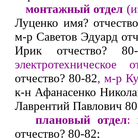
монтажный отдел
(
и
Луценко
имя? отчество
м-р Саветов
Эдуард
от
Ирик
отчество?
8
электротехническое
от
отчество?
80-82
, м-
р К
к-
н Афанасенко Никола
Лаврентий Павлович
80
плановый отд
ел
:
отчество?
80-82;