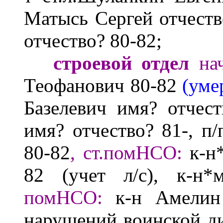
Матысь Сергей
отчест
отчество?
80-82;
строевой отдел
на
Теофанович 80-82
(уме
Базелевич
имя? отчес
имя? отчество?
81-, п
80-82
, ст.помНСО:
к-н
82
(учет л/
с),
к-н*м
помНСО:
к-н Амелин
нарушений воинской д