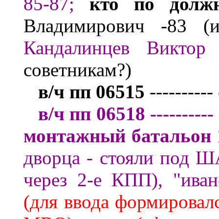
85
-87
;
кто по должн
Владимирович -83 
Кандалинцев Виктор
советникам
?)
в/ч пп 06515
----------
в/ч пп 06518
--------
монтажный
батальон
дворца - стояли под Ш
через 2-е КПП)
,
"ива
(для ввода формировалс