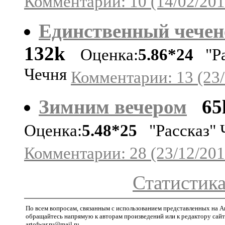
Комментарии: 10 (14/02/201
Единственный чечен
132k
Оценка:
5.86*24
"Ра
Чечня
Комментарии: 13 (23/
Зимним вечером
65
Оценка:
5.48*25
"Рассказ" 
Комментарии: 28 (23/12/201
Статистика
По всем вопросам, связанным с использованием представленных на A
обращайтесь напрямую к авторам произведений или к редактору сайт
artofwar.ru@mail.ru