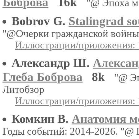
Боброва
16k
"@ Эпоха м
Bobrov G.
Stalingrad s
"@Очерки гражданской войны"
Иллюстрации/приложения: 
Александр Ш.
Алексан
Глеба Боброва
8k
"@ Э
Литобзор
Иллюстрации/приложения: 
Комкин В.
Анатомия м
Годы событий: 2014-2026. "@