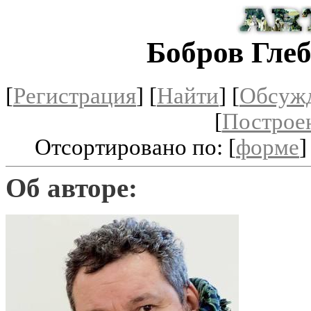
Бобров Гле
[
Регистрация
]
[
Найти
] [
Обсуж
[
Построе
Отсортировано по: [
форме
]
Об авторе: