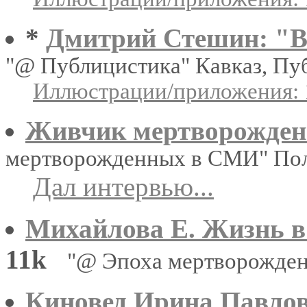
*
Дмитрий Стешин: "В
"@ Публицистика" Кавказ, Пу
Иллюстрации/приложения: 
Живчик мертворожде
мертворожденных в СМИ" По
Дал интервью...
Михайлова Е.
Жизнь в
11k
"@ Эпоха мертворожде
Киновед Ирина Павлов