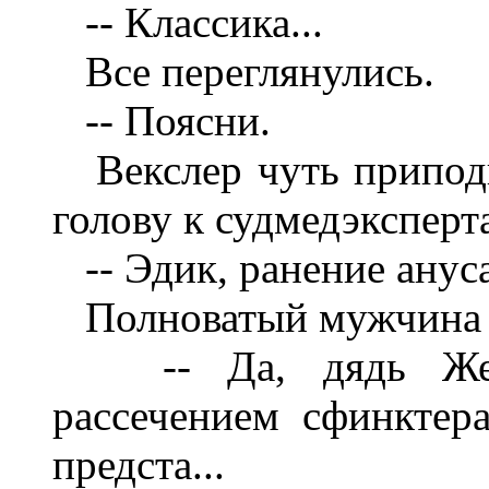
-- Классика...
Все переглянулись.
-- Поясни.
Векслер чуть припод
г
ол
ову к судмедэкс
перт
-- Эдик, ранение анус
Полноватый мужчина 
-- Да, дядь Же
рассечением сфинктер
предста...