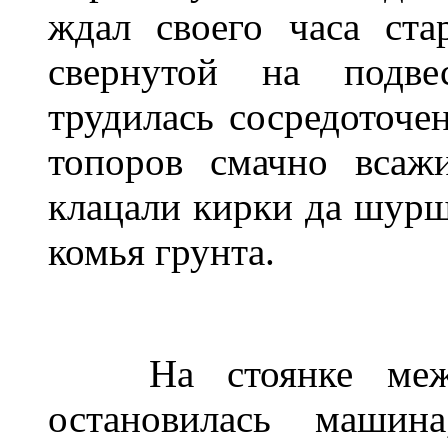
ждал своего часа ста
свернутой на подве
трудилась сосредоточе
топоров смачно всажи
клацали кирки да шур
комья грунта.
На стоянке ме
остановилась машин