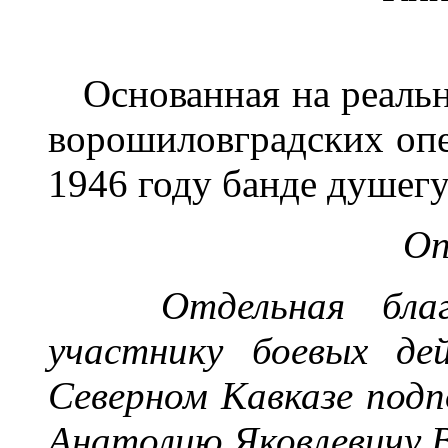
Основанная на реаль
ворошиловградских оп
1946 году банде душег
Оп
Отдельная бла
учас
тнику боевых д
Северном Кавказе подп
Анатолию Яковлевичу 