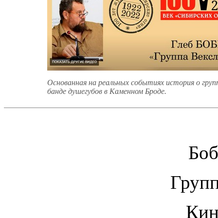
Основанная на реальных событиях история о груп
банде душегубов в Каменном Броде.
Боб
Групп
Кин