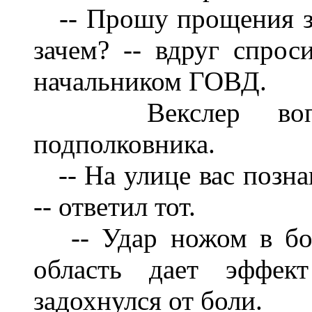
-- Прошу прощения з
зачем? -- вдруг спрос
начальнико
м ГОВД.
Векслер во
подполковника.
-- На улице вас позн
-- ответил тот.
-- Удар ножом в б
область дает эффек
задохн
улся от боли.