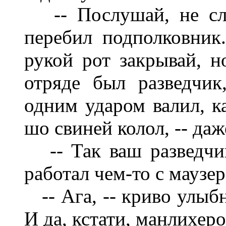
-- Пос
лу
ша
й
, не с
перебил подполковник
рукой рот закрывай, н
отряде был разведчик
одним ударом валил, ка
шо свиней колол, --
да
ж
-- Так ваш разведчи
работал чем-то с маузе
-- Ага, -- криво улыб
И да, кстати, манлихеро