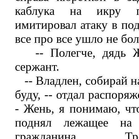
каблука на икру п
имитировал атаку в под
все про все ушло не бо
-- Полегче, дядь 
сержант.
--
Вл
ад
лен, собирай н
буду, -- отдал распоря
- Жень, я понимаю, что
поднял
лежащее на 
гражданина... Тр