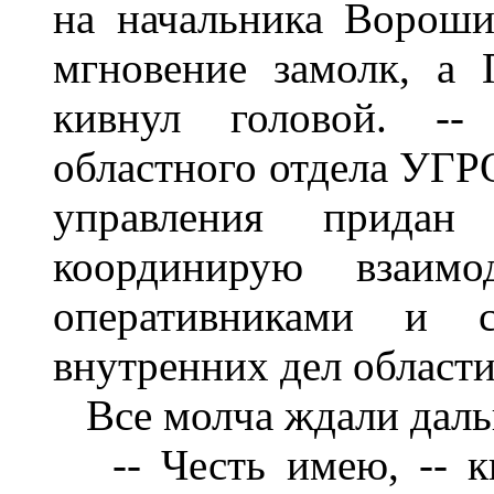
на начальника
Ворошил
мгновение за
молк, а 
кивнул головой. --
областного отдела УГР
управления прида
координирую взаим
оперативниками и с
внут
ренних дел области
Все молча ждали дал
--
Честь имею, -- к