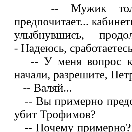
-- Мужик толк
пр
ед
почитает... кабин
улыбнувшись, прод
-
Надеюсь, сработаетесь
-- У меня вопрос 
начали, разрешите, Пет
-- Валяй...
-- Вы примерно пред
у
би
т
Трофимов?
-- Почему примерно? 