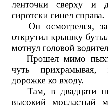
ленточки сверху и д
сиротски синел справа
.
Он осмотрелся, з
открутил крышку бутылк
мотнул
г
ол
овой водител
Прошел мимо пыхт
чуть прихрамывая, 
дорожке ко входу.
Там,
в двадцати ш
высокий мосластый м