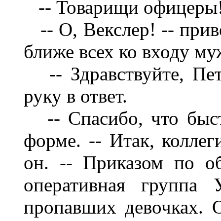
-- Товарищи офицеры
-- О, Векслер! -- при
ближе всех ко входу му
-- Здравствуйте, Пе
руку в ответ.
-- Спасибо, что быс
форме. -- Итак, коллег
он. -- Приказом по 
оп
ер
ат
ивная группа 
пропавших девочках. О