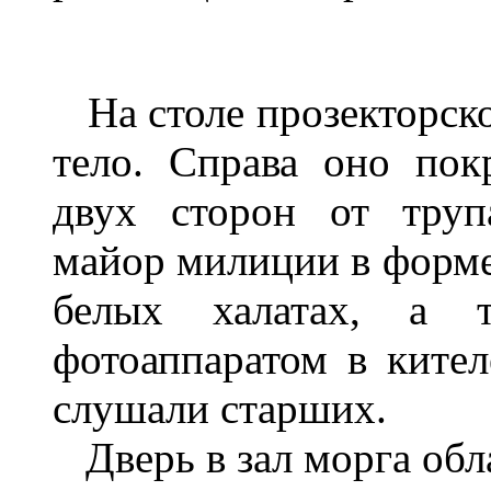
На столе прозекторск
те
ло. Справа оно пок
двух сторон от труп
майор милиции
в
ф
орме
белых халатах, а 
фотоаппаратом в кител
слушали старших.
Дверь
в зал морга об