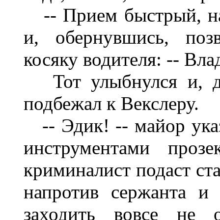
-- Прием быст
рый, н
и,
обернувшись, поз
косяку водителя: -- Вла
Тот улыбнулся и, д
подбежал к Векслеру.
--
Эдик! -- майор ука
инструментами прозе
крими
на
ли
ст подаст ст
напротив сержанта и 
захо
дить вовсе не о