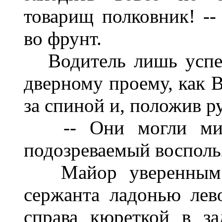
товарищ полковни
к! -
во фрунт.
Водитель лишь успе
дверному
п
ро
ему, как 
за спиной и
, положив ру
-- Они могли ми
подозреваемый восп
оль
Майор уверенным
сержанта ладонью лев
справа кюреткой в за