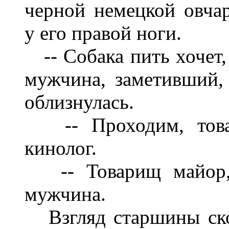
черной немецкой овча
у его правой ноги.
-- Собака пить хочет
мужчина, заметивший, 
обл
изнулась.
-- Проходим, това
кинолог.
-- Товарищ майор
м
уж
чина.
Взгляд старшины ск