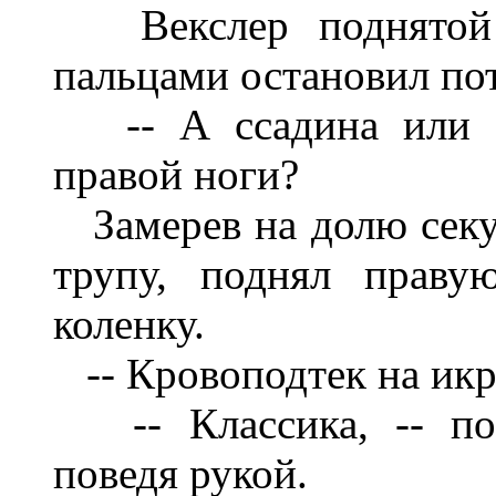
Векслер поднято
п
альцами остановил п
о
-- А ссадина или 
правой ноги?
Замерев на долю сек
трупу, поднял праву
коленку.
-- Кровоподтек на ик
-- Классика, -- по
поведя рукой.