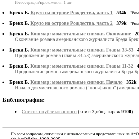
Иллюстрации/приложения: 1 шт.
Брекк Б.
Крузо на острове Рождества, часть 1
534k
"Ром
Брекк Б.
Крузо на острове Рождества, часть 2
379k
"Ром
Брекк Б.
Кошмар: моментальные снимки. Окончание
2
Окончание романа американского журналиста Брэда Брек
Брекк Б.
Кошмар: моментальные снимки. Главы 33-53
Продолжение романа (главы 33-53) американского журнали
Брекк Б.
Кошмар: моментальные снимки. Главы 11-32
Продолжение романа американского журналиста Брэда Бре
Брекк Б.
Кошмар: моментальные снимки. Начало
352k
Начало документального романа ("нон-фикшн") американс
Библиография:
Список опубликованного
(книг:
2
,общ. тираж
9100
)
По всем вопросам, связанным с использованием представленных на ArtOf