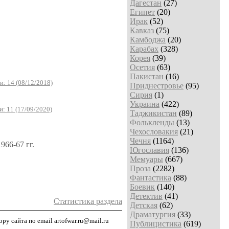
Дагестан
(27)
Египет
(20)
Ирак
(52)
Кавказ
(75)
Камбоджа
(20)
Карабах
(328)
Корея
(39)
Осетия
(63)
Пакистан
(16)
: 14 (08/12/2018)
Приднестровье
(95)
Сирия
(1)
Украина
(422)
: 11 (17/09/2020)
Таджикистан
(89)
Фолькленды
(13)
Чехословакия
(21)
Чечня
(1164)
966-67 гг.
Югославия
(136)
Мемуары
(667)
Проза
(2282)
Фантастика
(88)
Боевик
(140)
Детектив
(41)
Статистика раздела
Детская
(62)
Драматургия
(33)
у сайта по email artofwar.ru@mail.ru
Публицистика
(619)