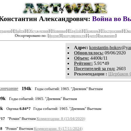
Константин Александрович:
Война во В
трация
]
[
Найти
] [
Обсуждения
] [
Новинки
] [
English
] [
Помощь
] [
Построения
]
[
Око
Отсортировано по: [
форме
] [
популярности
] [
дате
] [
названию
]
Aдpeс:
konstantin-bokov@ya
Обновлялось:
09/06/2020
Объем:
4400k/11
Рейтинг:
5.91*49
Посетителей за год:
2603
Рекомендации :
Щербаков 
кончание
194k
Годы событий: 1965. "Дневник" Вьетнам
09k
Годы событий: 1965. "Дневник" Вьетнам
0k
Оценка:
6.84*7
Годы событий: 1965. "Дневник" Вьетнам
*17
"Роман" Вьетнам
Комментарии: 8 (15/04/2020)
18
"Роман" Вьетнам
Комментарии: 9 (17/11/2024)