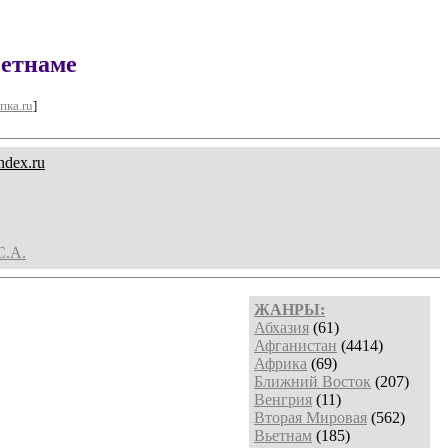
ьетнаме
пка.ru
]
ndex.ru
С.А.
ЖАНРЫ:
Абхазия
(61)
Афганистан
(4414)
Африка
(69)
Ближний Восток
(207)
Венгрия
(11)
Вторая Мировая
(562)
Вьетнам
(185)