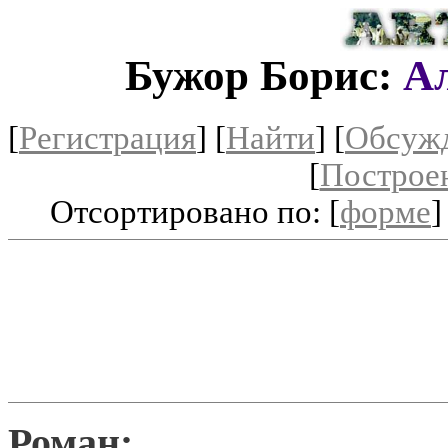
Бужор Борис:
Ал
[
Регистрация
]
[
Найти
] [
Обсуж
[
Построе
Отсортировано по: [
форме
]
Роман: