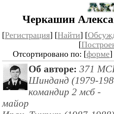
Черкашин Алекса
[
Регистрация
]
[
Найти
] [
Обсуж
[
Построе
Отсортировано по: [
форме
]
Об авторе:
371 МС
Шинданд (1979-198
командир 2 мсб -
майор