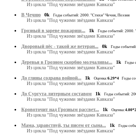
Из цикла "Под чужими звёздами Кавказа"
В Чечню
0k
Годы событий: 2000. "Стихи" Чечня, Поэзия
Из цикла "Под чужими звёздами Кавказа"
Грозный в зареве пожарищ...
1k
Годы событий: 2000. 
Из цикла "Под чужими звёздами Кавказа"
Дворовый пёс - такой же ветеран...
0k
Годы событий:
Из цикла "Под чужими звёздами Кавказа"
Деревья в Грозном скорбно молчаливы...
1k
Годы с
Из цикла "Под чужими звёздами Кавказа"
До глины содрана войной...
1k
Оценка:
6.29*4
Годы соб
Из цикла "Под чужими звёздами Кавказа"
До Сургута литерным составом
1k
Годы событий: 200
Из цикла "Под чужими звёздами Кавказа"
Кровоточит над Грозным рассвет...
1k
Оценка:
4.00*
Из цикла "Под чужими звёздами Кавказа"
Мама, здравствуй, ты писем от сына...
1k
Годы собы
Из цикла "Под чужими звёздами Кавказа"