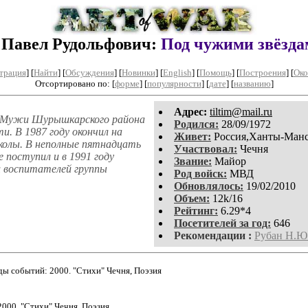
Павел Рудольфович:
Под чужими звёзда
трация
]
[
Найти
] [
Обсуждения
] [
Новинки
] [
English
] [
Помощь
] [
Построения
]
[
Око
Отсортировано по: [
форме
] [
популярности
] [
дате
] [
названию
]
Aдpeс:
tiltim@mail.ru
ле Мужи Шурышкарского района
Родился:
28/09/1972
и. В 1987 году окончил на
Живет:
Россия,Ханты-Ман
школы. В неполные пятнадцать
Участвовал:
Чечня
е поступил и в 1991 году
Звание:
Майор
и воспитателей группы
Род войск:
МВД
Обновлялось:
19/02/2010
Объем:
12k/16
Рейтинг:
6.29*4
Посетителей за год:
646
Рекомендации :
Рубан Н.Ю
 событий: 2000. "Стихи" Чечня, Поэзия
000. "Стихи" Чечня, Поэзия