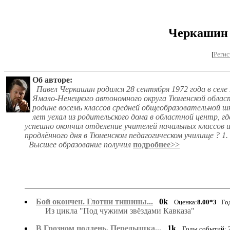
Черкашин 
[
Регис
Об авторе:
Павел Черкашин родился 28 сентября 1972 года в се
Ямало-Ненецкого автономного округа Тюменской област
родине восемь классов средней общеобразовательной 
лет уехал из родительского дома в областной центр, гд
успешно окончил отделение учителей начальных классов 
продлённого дня в Тюменском педагогическом училище ? 1.
Высшее образование получил
подробнее>>
Бой окончен. Глотни тишины...
0k
Оценка:
8.00*3
Годы
Из цикла "Под чужими звёздами Кавказа"
В Грозном полдень. Передышка...
1k
Годы событий: 2