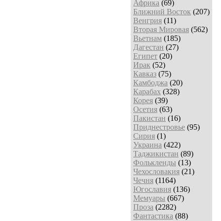
Африка
(69)
Ближний Восток
(207)
Венгрия
(11)
Вторая Мировая
(562)
Вьетнам
(185)
Дагестан
(27)
Египет
(20)
Ирак
(52)
Кавказ
(75)
Камбоджа
(20)
Карабах
(328)
Корея
(39)
Осетия
(63)
Пакистан
(16)
Приднестровье
(95)
Сирия
(1)
Украина
(422)
Таджикистан
(89)
Фолькленды
(13)
Чехословакия
(21)
Чечня
(1164)
Югославия
(136)
Мемуары
(667)
Проза
(2282)
Фантастика
(88)