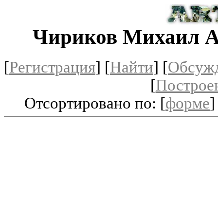
Чириков Михаил А
[
Регистрация
]
[
Найти
] [
Обсуж
[
Построе
Отсортировано по: [
форме
]