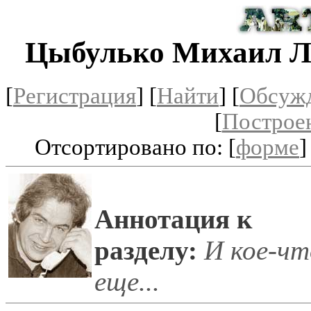
Цыбулько Михаил Л
[
Регистрация
]
[
Найти
] [
Обсуж
[
Построе
Отсортировано по: [
форме
]
Аннотация к
разделу:
И кое-чт
еще...