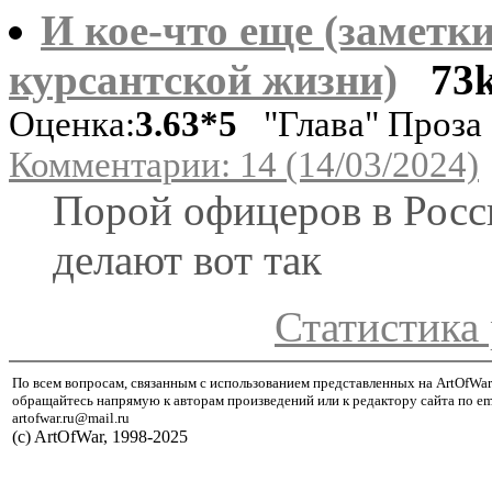
И кое-что еще (заметки
курсантской жизни)
73
Оценка:
3.63*5
"Глава" Проза
Комментарии: 14 (14/03/2024)
Порой офицеров в Росс
делают вот так
Статистика 
По всем вопросам, связанным с использованием представленных на ArtOfWar
обращайтесь напрямую к авторам произведений или к редактору сайта по em
artofwar.ru@mail.ru
(с) ArtOfWar, 1998-2025