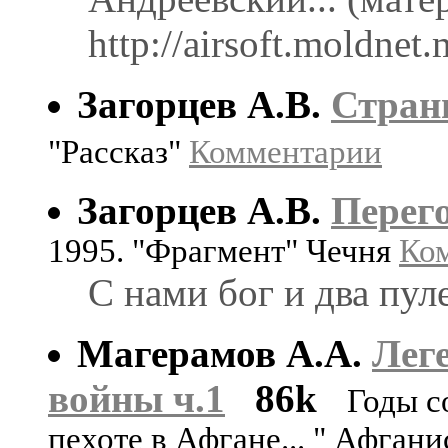
http://airsoft.moldnet.
Загорцев А.В.
Стран
"Рассказ"
Комментарии
Загорцев А.В.
Перег
1995. "Фрагмент" Чечня
Ко
С нами бог и два пул
Магерамов А.А.
Лег
войны ч.1
86k
Годы с
пехоте в Афгане... " Афган