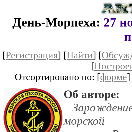
День-Морпеха:
27 н
п
[
Регистрация
]
[
Найти
] [
Обсуж
[
Построе
Отсортировано по: [
форме
]
Об авторе:
Зарождени
морской