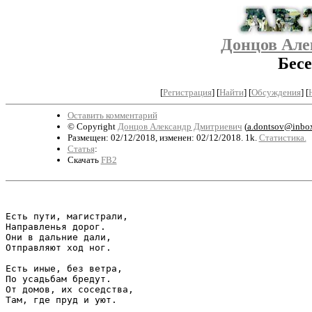
Донцов Але
Бесе
[
Регистрация
]
[
Найти
] [
Обсуждения
] [
Оставить комментарий
© Copyright
Донцов Александр Дмитриевич
(
a.dontsov@inbox
Размещен: 02/12/2018, изменен: 02/12/2018. 1k.
Статистика.
Статья
:
Скачать
FB2
                                                       
Есть пути, магистрали,

Направленья дорог.

Они в дальние дали,

Отправляют ход ног.

Есть иные, без ветра,

По усадьбам бредут.

От домов, их соседства,

Там, где пруд и уют.
