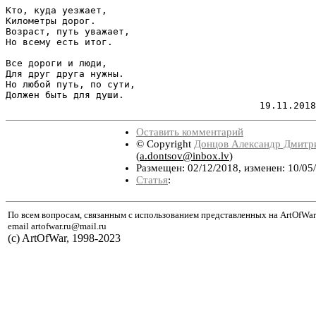
Кто, куда уезжает,

Километры дорог.

Возраст, путь уважает,

Но всему есть итог.

Все дороги и люди,

Для друг друга нужны.

Но любой путь, по сути,

Должен быть для души.

Оставить комментарий
© Copyright
Донцов Александр Дмитр
(
a.dontsov@inbox.lv
)
Размещен: 02/12/2018, изменен: 10/05
Статья
:
По всем вопросам, связанным с использованием представленных на ArtOfWar
email artofwar.ru@mail.ru
(с) ArtOfWar, 1998-2023