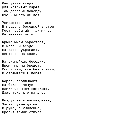
Они узкие всюду,

Для красивых карет.

Там деревья повсюду,

Очень много им лет.

Упираются тихо,

В пруд, с беседкой внутри.

Мост горбатый, так мило,

Он венчает пути.

Крыша мхом зарастает,

И колонны везде.

Их вазон украшает,

Центр он на воде.

На скамейках беседки,

Время молча бредёт.

Мысли там, все без клетки,

И стремятся в полёт.

Караси проплывают,

Их бока в чешуе.

Блики Солнцем сверкают,

Даже тех, кто на дне.

Воздух весь наслажденье,

Запах лучше духов.

И душа, в умиленье,

Просит томик стихов.
