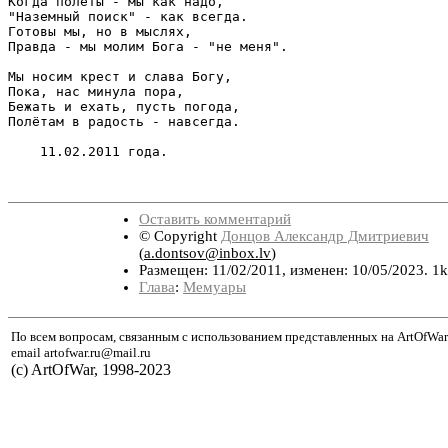
Когда полёты - мы как надо,

"Наземный поиск" - как всегда.

Готовы мы, но в мыслях,

Правда - мы молим Бога - "не меня".

Мы носим крест и слава Богу,

Пока, нас минула пора,

Бежать и ехать, пусть погода,

Полётам в радость - навсегда.

    11.02.2011 года.

Оставить комментарий
© Copyright
Донцов Александр Дмитриевич
(
a.dontsov@inbox.lv
)
Размещен: 11/02/2011, изменен: 10/05/2023. 1
Глава
:
Мемуары
По всем вопросам, связанным с использованием представленных на ArtOfWar
email artofwar.ru@mail.ru
(с) ArtOfWar, 1998-2023