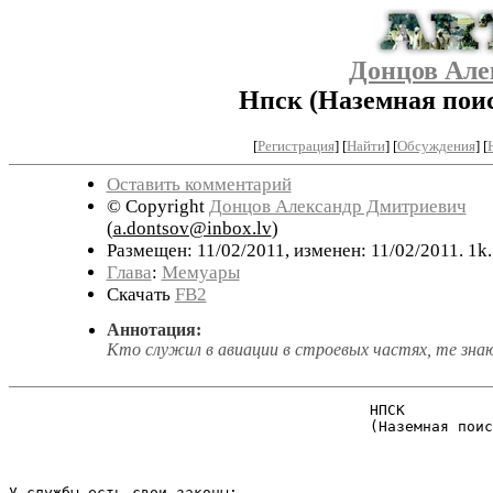
Донцов Але
Нпск (Наземная поис
[
Регистрация
]
[
Найти
] [
Обсуждения
] [
Оставить комментарий
© Copyright
Донцов Александр Дмитриевич
(
a.dontsov@inbox.lv
)
Размещен: 11/02/2011, изменен: 11/02/2011. 1k
Глава
:
Мемуары
Скачать
FB2
Аннотация:
Кто служил в авиации в строевых частях, те зна
                                         НПСК 

                                         (Наземная поис
У службы есть свои законы:
