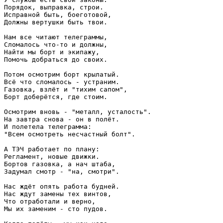
Порядок, выправка, строи.

Исправной быть, боеготовой,

Должны вертушки быть твои.

Нам все читают телеграммы,

Сломалось что-то и должны,

Найти мы борт и экипажу,

Помочь добраться до своих.

Потом осмотрим борт крылатый.

Всё что сломалось - устраним.

Газовка, взлёт и "тихим сапом",

Борт доберётся, где стоим.

Осмотрим вновь - "металл, усталость".

На завтра снова - он в полёт.

И полетела телеграмма:

"Всем осмотреть несчастный болт".

А ТЭЧ работает по плану:

Регламент, новые движки.

Бортов газовка, а нач штаба,

Задумал смотр - "на, смотри".

Нас ждёт опять работа будней.

Нас ждут замены тех винтов,

Что отработали и верно,

Мы их заменим - сто пудов.
