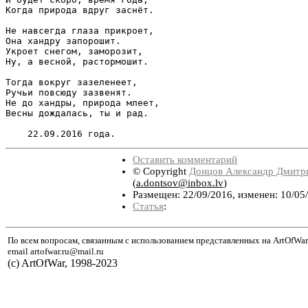
Когда природа вдруг заснёт.

Не навсегда глаза прикроет,

Она хандру запорошит.

Укроет снегом, заморозит,

Ну, а весной, растормошит.

Тогда вокруг зазеленеет,

Ручьи повсюду зазвенят.

Не до хандры, природа млеет,

Весны дождалась, ты и рад.

Оставить комментарий
© Copyright
Донцов Александр Дмитр
(
a.dontsov@inbox.lv
)
Размещен: 22/09/2016, изменен: 10/05
Статья
:
По всем вопросам, связанным с использованием представленных на ArtOfWar
email artofwar.ru@mail.ru
(с) ArtOfWar, 1998-2023