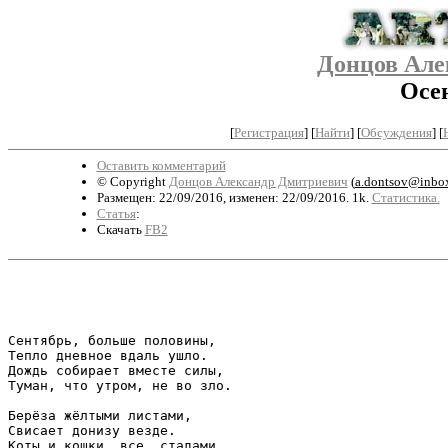
Донцов Але
Осе
[
Регистрация
]
[
Найти
] [
Обсуждения
] [
Оставить комментарий
© Copyright
Донцов Александр Дмитриевич
(
a.dontsov@inbox
Размещен: 22/09/2016, изменен: 22/09/2016. 1k.
Статистика.
Статья
:
Скачать
FB2
                                                       
Сентябрь, больше половины,

Тепло дневное вдаль ушло.

Дождь собирает вместе силы,

Туман, что утром, не во зло.

Берёза жёлтыми листами,

Свисает донизу везде.

Коты и кошки, все, стадами,
