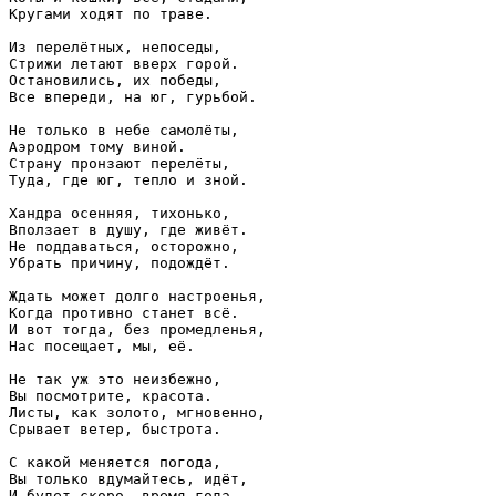
Кругами ходят по траве.

Из перелётных, непоседы,

Стрижи летают вверх горой.

Остановились, их победы,

Все впереди, на юг, гурьбой.

Не только в небе самолёты,

Аэродром тому виной.

Страну пронзают перелёты,

Туда, где юг, тепло и зной.

Хандра осенняя, тихонько,

Вползает в душу, где живёт.

Не поддаваться, осторожно,

Убрать причину, подождёт.

Ждать может долго настроенья,

Когда противно станет всё.

И вот тогда, без промедленья,

Нас посещает, мы, её.

Не так уж это неизбежно,

Вы посмотрите, красота.

Листы, как золото, мгновенно,

Срывает ветер, быстрота.

С какой меняется погода,

Вы только вдумайтесь, идёт,

И будет скоро, время года,
