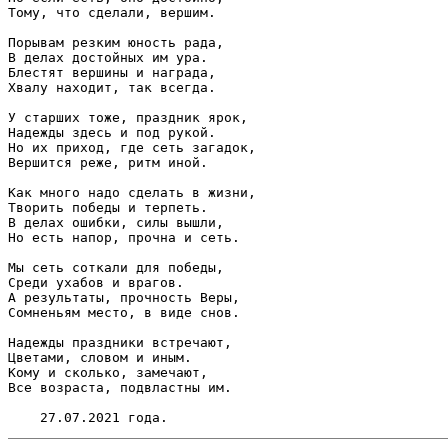
Тому, что сделали, вершим.

Порывам резким юность рада,

В делах достойных им ура.

Блестят вершины и награда,

Хвалу находит, так всегда.

У старших тоже, праздник ярок,

Надежды здесь и под рукой.

Но их приход, где сеть загадок,

Вершится реже, ритм иной.

Как много надо сделать в жизни,

Творить победы и терпеть.

В делах ошибки, силы вышли,

Но есть напор, прочна и сеть.

Мы сеть соткали для победы,

Среди ухабов и врагов.

А результаты, прочность Веры,

Сомненьям место, в виде снов.

Надежды праздники встречают,

Цветами, словом и иным.

Кому и сколько, замечают,

Все возраста, подвластны им.
