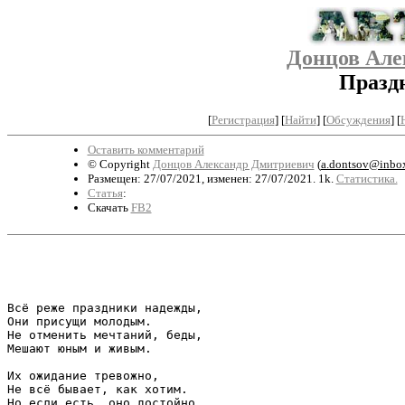
Донцов Але
Празд
[
Регистрация
]
[
Найти
] [
Обсуждения
] [
Оставить комментарий
© Copyright
Донцов Александр Дмитриевич
(
a.dontsov@inbox
Размещен: 27/07/2021, изменен: 27/07/2021. 1k.
Статистика.
Статья
:
Скачать
FB2
                                                       
Всё реже праздники надежды,

Они присущи молодым.

Не отменить мечтаний, беды,

Мешают юным и живым.

Их ожидание тревожно,

Не всё бывает, как хотим.

Но если есть, оно достойно,
