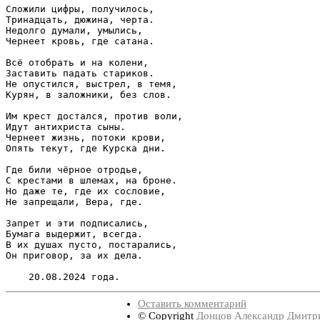
Сложили цифры, получилось,

Тринадцать, дюжина, черта.

Недолго думали, умылись,

Чернеет кровь, где сатана.

Всё отобрать и на колени,

Заставить падать стариков.

Не опустился, выстрел, в темя,

Курян, в заложники, без слов.

Им крест достался, против воли,

Идут антихриста сыны.

Чернеет жизнь, потоки крови,

Опять текут, где Курска дни.

Где били чёрное отродье,

С крестами в шлемах, на броне.

Но даже те, где их сословие,

Не запрещали, Вера, где.

Запрет и эти подписались,

Бумага выдержит, всегда.

В их душах пусто, постарались,

Он приговор, за их дела.

Оставить комментарий
© Copyright
Донцов Александр Дмитр