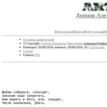
Донцов Але
[
Регистрация
]
[
Найти
] [
Обсуждения
] [
Оставить комментарий
© Copyright
Донцов Александр Дмитриевич
(
a.dontsov@inbox
Размещен: 20/08/2024, изменен: 20/08/2024. 1k.
Статистика.
Статья
:
Скачать
FB2
                                                       
                                                       
                                                       
                                                       
Шабаш собрался, голосуют,

Законом надо запретить.

Нам верить в Бога, всё, танцуют,

Число назначено, убить.
