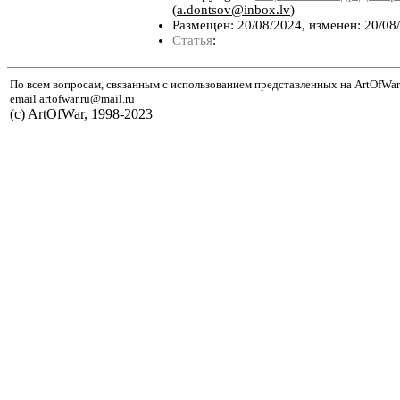
(
a.dontsov@inbox.lv
)
Размещен: 20/08/2024, изменен: 20/08
Статья
:
По всем вопросам, связанным с использованием представленных на ArtOfWar
email artofwar.ru@mail.ru
(с) ArtOfWar, 1998-2023