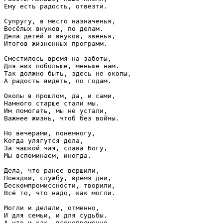
Ему есть радость, отвезти.

Супругу, в место назначенья,

Весёлых внуков, по делам.

Дела детей и внуков, звенья,

Итогов жизненных программ.

Сместилось время на заботы,

Для них побольше, меньше нам.

Так должно быть, здесь не окопы,

А радость видеть, по годам.

Окопы в прошлом, да, и сами,

Намного старше стали мы.

Им помогать, мы не устали,

Важнее жизнь, чтоб без войны.

Но вечерами, понемногу,

Когда улягутся дела,

За чашкой чая, слава Богу,

Мы вспоминаем, иногда.

Дела, что ранее вершили,

Поездки, службу, время дни,

Бескомпромиссности, творили,

Всё то, что надо, как могли.

Могли и делали, отменно,

И для семьи, и для судьбы.

А что и как, всенепременно,
