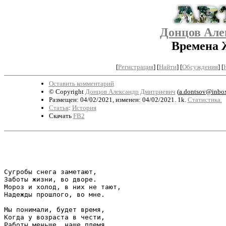
Донцов Але
Времена 
[
Регистрация
]
[
Найти
] [
Обсуждения
] [
Оставить комментарий
© Copyright
Донцов Александр Дмитриевич
(
a.dontsov@inbox
Размещен: 04/02/2021, изменен: 04/02/2021. 1k.
Статистика.
Статья
:
История
Скачать
FB2
                                                       
Сугробы снега заметают,

Заботы жизни, во дворе.

Мороз и холод, в них не тают,

Надежды прошлого, во мне.

Мы понимали, будет время,

Когда у возраста в чести,

Работы меньше, наше племя,
