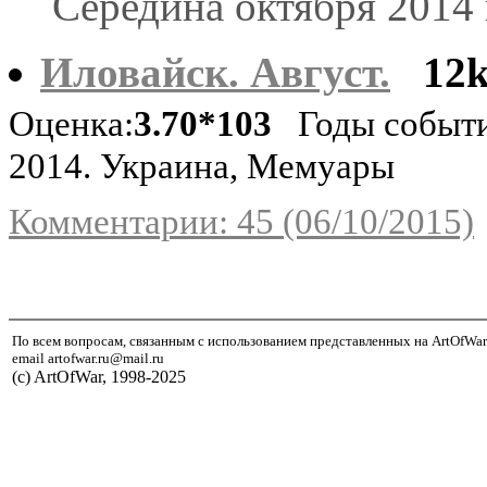
Середина октября 2014 
Иловайск. Август.
12
Оценка:
3.70*103
Годы событи
2014. Украина, Мемуары
Комментарии: 45 (06/10/2015)
По всем вопросам, связанным с использованием представленных на ArtOfWar
email artofwar.ru@mail.ru
(с) ArtOfWar, 1998-2025