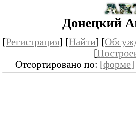
Донецкий А
[
Регистрация
]
[
Найти
] [
Обсуж
[
Построе
Отсортировано по: [
форме
]