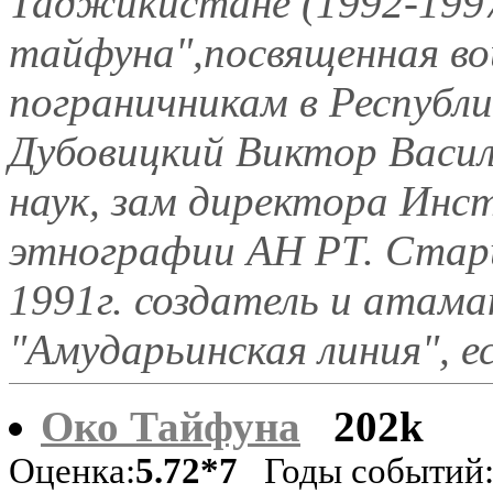
Таджикистане (1992-199
тайфуна",посвященная во
пограничникам в Республ
Дубовицкий Виктор Васил
наук, зам директора Инс
этнографии АН РТ. Стар
1991г. создатель и атам
"Амударьинская линия", ес
Око Тайфуна
202k
Оценка:
5.72*7
Годы событий: