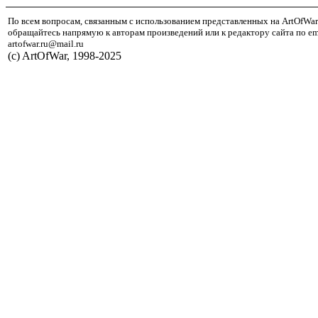
По всем вопросам, связанным с использованием представленных на ArtOfWar
обращайтесь напрямую к авторам произведений или к редактору сайта по em
artofwar.ru@mail.ru
(с) ArtOfWar, 1998-2025