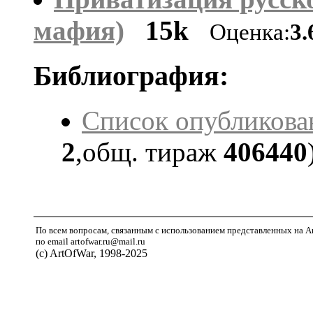
мафия)
15k
Оценка:
3.
Библиография:
Список опубликова
2
,общ. тираж
406440
По всем вопросам, связанным с использованием представленных на A
по email artofwar.ru@mail.ru
(с) ArtOfWar, 1998-2025