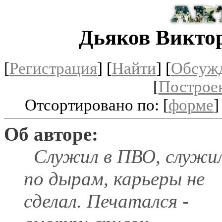
Дьяков Викто
[
Регистрация
]
[
Найти
] [
Обсуж
[
Построе
Отсортировано по: [
форме
]
Об авторе:
Служил в ПВО, служи
по дырам, карьеры не
сделал. Печатался -