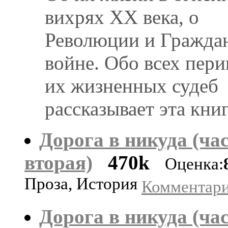
вихрях XX века, о
Революции и Гражда
войне. Обо всех пер
их жизненных судеб
рассказывает эта кни
Дорога в никуда (ча
вторая)
470k
Оценка:
Проза, История
Комментарии
Дорога в никуда (час