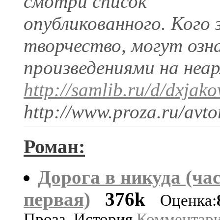
смотри cписок
опубликованного. Кого 
творчество, могут озн
произведениями на неа
http://samlib.ru/d/dxjak
http://www.proza.ru/avto
Роман:
Дорога в никуда (ча
первая)
376k
Оценка:
Проза, История
Комментари