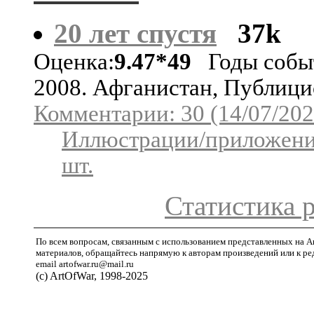
20 лет спустя
37k
Оценка:
9.47*49
Годы собы
2008. Афганистан, Публици
Комментарии: 30 (14/07/202
Иллюстрации/приложени
шт.
Статистика 
По всем вопросам, связанным с использованием представленных на A
материалов, обращайтесь напрямую к авторам произведений или к ре
email artofwar.ru@mail.ru
(с) ArtOfWar, 1998-2025