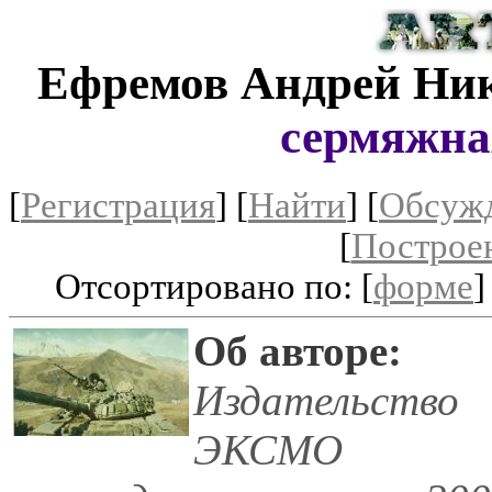
Ефремов Андрей Ни
сермяжна
[
Регистрация
]
[
Найти
] [
Обсуж
[
Построе
Отсортировано по: [
форме
]
Об авторе:
Издательство
ЭКСМО