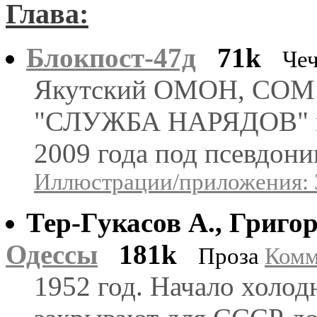
Глава:
Блокпост-47д
71k
Че
Якутский ОМОН, СОМ. 
"СЛУЖБА НАРЯДОВ" вы
2009 года под псевдо
Иллюстрации/приложения: 
Тер-Гукасов А., Григо
Одессы
181k
Проза
Комм
1952 год. Начало холо