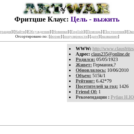
Фритцше Клаус:
Цель - выжить
трация
]
[
Найти
] [
Обсуждения
] [
Новинки
] [
English
] [
Помощь
] [
Построения
]
[
Око
Отсортировано по: [
форме
] [
популярности
] [
дате
] [
названию
]
WWW:
http://www.clausfritzs
Aдpeс:
claus235@online.de
Родился:
05/05/1923
Живет:
Германия,?
Обновлялось:
10/06/2010
Объем:
515k/1
Рейтинг:
6.42*79
Посетителей за год:
1426
Friend Of:
1
Рекомендации :
Рубан Н.Ю