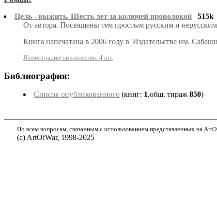
Цель - выжить. Шесть лет за колючей проволокой
515k
От автора. Посвящены тем простым русским и нерусским
Книга напечатана в 2006 году в 'Издательстве им. Саба
Иллюстрации/приложения: 4 шт.
Библиография:
Список опубликованного
(книг:
1
,общ. тираж
850
)
По всем вопросам, связанным с использованием представленных на ArtOf
(с) ArtOfWar, 1998-2025