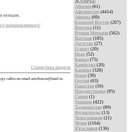
ЖАНРЫ:
Абхазия
(61)
Афганистан
(4414)
м немцам.
Африка
(69)
Ближний Восток
(207)
го военнопленного'
Венгрия
(11)
Вторая Мировая
(562)
Вьетнам
(185)
Дагестан
(27)
Египет
(20)
Ирак
(52)
Кавказ
(75)
Камбоджа
(20)
Статистика раздела
Карабах
(328)
Корея
(39)
у сайта по email artofwar.ru@mail.ru
Осетия
(63)
Пакистан
(16)
Приднестровье
(95)
Сирия
(1)
Украина
(422)
Таджикистан
(89)
Фолькленды
(13)
Чехословакия
(21)
Чечня
(1164)
Югославия
(136)