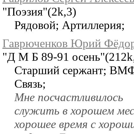
"Поэзия"(2k,3)
Рядовой; Артиллерия;
Гаврюченков Юрий Фёдо
"Д М Б 89-91 осень"(212k
Старший сержант; ВМФ
Связь;
Мне посчастливилось
служить в хорошем мес
хорошее время с хорош