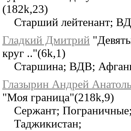
(182k,23)
Старший лейтенант; ВД
Гладкий Дмитрий
"Девят
круг .."(6k,1)
Старшина; ВДВ; Афган
Глазырин Андрей Анатол
"Моя граница"(218k,9)
Сержант; Пограничные
Таджикистан;