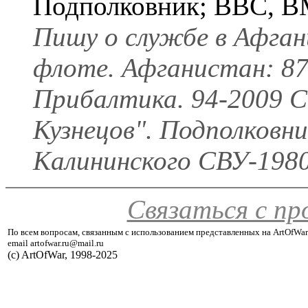
Подполковник; ВВС, В
Пишу о службе в Афган
флоте. Афганистан: 87
Прибалтика. 94-2009 
Кузнецов". Подполковни
Калининского СВУ-1980 
Связаться с п
По всем вопросам, связанным с использованием представленных на ArtOfWar
email artofwar.ru@mail.ru
(с) ArtOfWar, 1998-2025