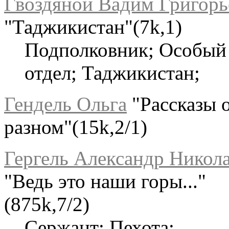
Гвоздяной Вадим Григорь
"Таджикистан"(7k,1)
Подполковник; Особый
отдел; Таджикистан;
Гендель Ольга
"Рассказы 
разном"(15k,2/1)
Гергель Александр Никол
"Ведь это наши горы..."
(875k,7/2)
Сержант; Пехота;