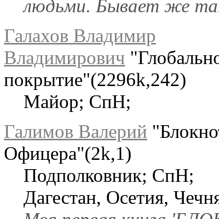
людьми. Бывает же та
Галахов Владимир
Владимирович
"Глобальн
покрытие"(2296k,242)
Майор; СпН;
Галимов Валерий
"Блокно
Офицера"(2k,1)
Подполковник; СпН;
Дагестан, Осетия, Чечн