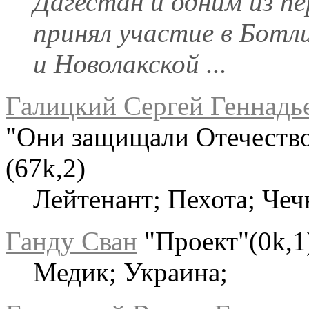
Дагестан и одним из п
принял участие в Ботл
и Новолакской ...
Галицкий Сергей Геннадь
"Они защищали Отечеств
(67k,2)
Лейтенант; Пехота; Чеч
Ганду Сван
"Проект"(0k,1
Медик; Украина;