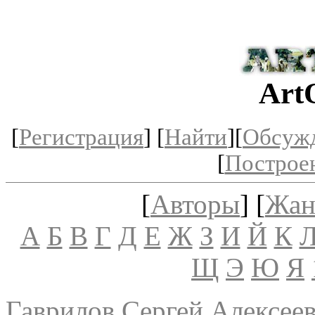
Art
[
Регистрация
] [
Найти
][
Обсуж
[
Построе
[
Авторы
] [
Жан
А
Б
В
Г
Д
Е
Ж
З
И
Й
К
Щ
Э
Ю
Я
Гаврилов Сергей Алексее