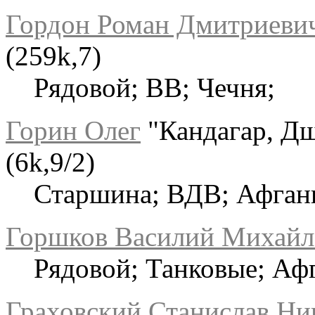
Гордон Роман Дмитриеви
(259k,7)
Рядовой; ВВ; Чечня;
Горин Олег
"Кандагар, Дш
(6k,9/2)
Старшина; ВДВ; Афгани
Горшков Василий Михайл
Рядовой; Танковые; Аф
Граховский Станислав Ни