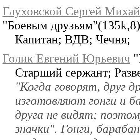
Глуховской Сергей Миха
"Боевым друзьям"(135k,8
Капитан; ВДВ; Чечня;
Голик Евгений Юрьевич
"
Старший сержант; Разв
"Когда говорят, друг д
изготовляют гонги и б
друга не видят; поэто
значки". Гонги, барабан