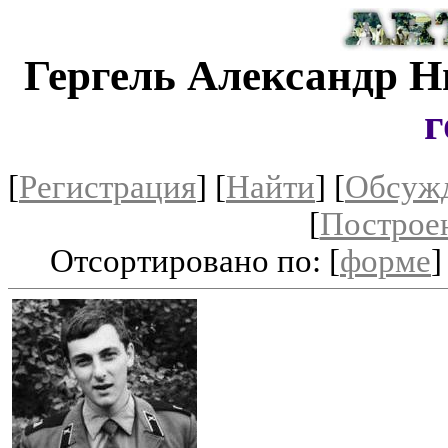
Гергель Александр 
г
[
Регистрация
]
[
Найти
] [
Обсуж
[
Построе
Отсортировано по: [
форме
]