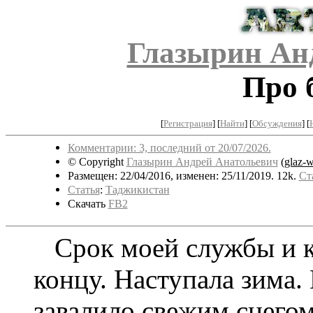
Глазырин Ан
Про 
[
Регистрация
]
[
Найти
] [
Обсуждения
] [
Комментарии: 3, последний от 20/07/2026.
© Copyright
Глазырин Андрей Анатольевич
(
glaz-
Размещен: 22/04/2016, изменен: 25/11/2019. 12k.
Ст
Статья
:
Таджикистан
Скачать
FB2
Срок моей службы и к
концу. Наступала зима
завалило свежим снего