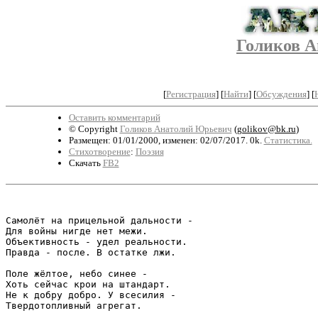
Голиков 
[
Регистрация
]
[
Найти
] [
Обсуждения
] [
Оставить комментарий
© Copyright
Голиков Анатолий Юрьевич
(
golikov@bk.ru
)
Размещен: 01/01/2000, изменен: 02/07/2017. 0k.
Статистика.
Стихотворение
:
Поэзия
Скачать
FB2
Самолёт на прицельной дальности -

Для войны нигде нет межи.

Объективность - удел реальности.

Правда - после. В остатке лжи.

Поле жёлтое, небо синее -

Хоть сейчас крои на штандарт.

Не к добру добро. У всесилия -

Твердотопливный агрегат.
