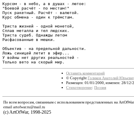
Курсом - в небо, а в душах - лютое:

"Боевой расчёт - по местам!"

Пуск ракетный. Расчёт - валютой.

Курс обмена - один к трёмстам.

Триста жизней - одной монетой,

Сплав металла и тел людских.

Триста судеб. Однажды летом

Расфасованные в мешки.

Объектив - на предельной дальности.

Ложь синицей летит в эфир...

У войны нет других реальностей -

Только вето на скорый мир.
Оставить комментарий
© Copyright
Голиков Анатолий Юрьеви
Размещен: 01/01/2000, изменен: 28/12/
Стихотворение
:
Поэзия
По всем вопросам, связанным с использованием представленных на ArtOfWar
email artofwar.ru@mail.ru
(с) ArtOfWar, 1998-2025