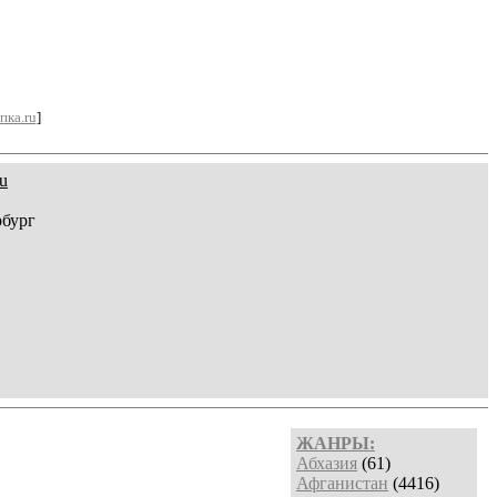
пка.ru
]
u
рбург
ЖАНРЫ:
Абхазия
(61)
Афганистан
(4416)