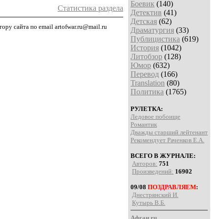
Боевик
(140)
Статистика раздела
Детектив
(41)
Детская
(62)
ру сайта по email artofwar.ru@mail.ru
Драматургия
(33)
Публицистика
(619)
История
(1042)
Литобзор
(128)
Юмор
(632)
Перевод
(166)
Translation
(80)
Политика
(1765)
РУЛЕТКА:
Ледовое побоище
Романтик
Дважды старший лейтенант
Рекомендует Раченков Е.А.
ВСЕГО В ЖУРНАЛЕ:
Авторов:
751
Произведений:
16902
09/08
ПОЗДРАВЛЯЕМ
:
Днестрянский И.
Кутырь В.Б.
Афган.ru