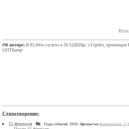
[
Регис
Об авторе:
В 82-84м служил в 56 ОДШБр, г.Гардез, провинция П
ОПТБатр
Стихотворение:
15 февраля
0k
Годы событий: 2010. Афганистан
Комментарии: 5 (
После 15 февраля