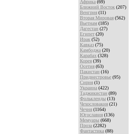
Африка
(69)
Ближний Восток
(207)
Венгрия
(11)
Вторая Мировая
(562)
Вьетнам
(185)
Дагестан
(27)
Египет
(20)
Ирак
(52)
Кавказ
(75)
Камбоджа
(20)
Карабах
(328)
Корея
(39)
Осетия
(63)
Пакистан
(16)
Приднестровье
(95)
Сирия
(1)
Украина
(422)
Таджикистан
(89)
Фолькленды
(13)
Чехословакия
(21)
Чечня
(1164)
Югославия
(136)
Мемуары
(668)
Проза
(2282)
Фантастика
(88)