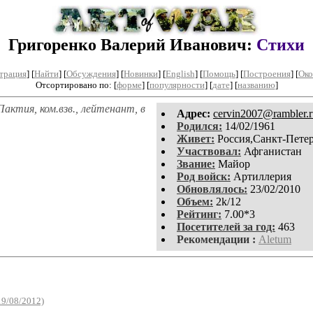
Григоренко Валерий Иванович:
Стихи
трация
]
[
Найти
] [
Обсуждения
] [
Новинки
] [
English
] [
Помощь
] [
Построения
]
[
Око
Отсортировано по: [
форме
] [
популярности
] [
дате
] [
названию
]
актия, ком.взв., лейтенант, в
Aдpeс:
cervin2007@rambler.r
Родился:
14/02/1961
Живет:
Россия,Санкт-Пете
Участвовал:
Афганистан
Звание:
Майор
Род войск:
Артиллерия
Обновлялось:
23/02/2010
Объем:
2k/12
Рейтинг:
7.00*3
Посетителей за год:
463
Рекомендации :
Aletum
19/08/2012)