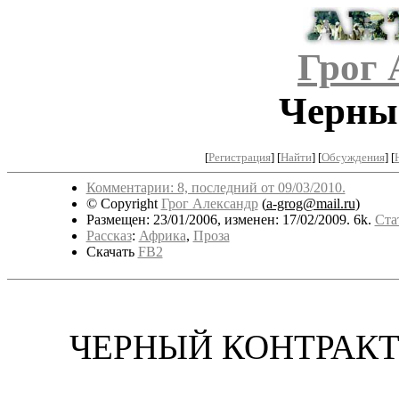
Грог 
Черны
[
Регистрация
]
[
Найти
] [
Обсуждения
] [
Комментарии: 8, последний от 09/03/2010.
© Copyright
Грог Александр
(
a-grog@mail.ru
)
Размещен: 23/01/2006, изменен: 17/02/2009. 6k.
Ста
Рассказ
:
Африка
,
Проза
Скачать
FB2
ЧЕРНЫЙ КОНТРАК