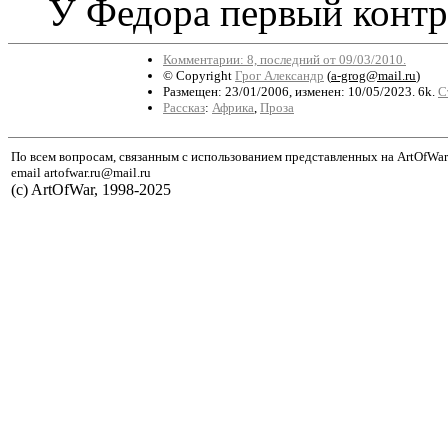
У Федора первый контра
Комментарии: 8, последний от 09/03/2010.
© Copyright
Грог Александр
(
a-grog@mail.ru
)
Размещен: 23/01/2006, изменен: 10/05/2023. 6k.
С
Рассказ
:
Африка
,
Проза
По всем вопросам, связанным с использованием представленных на ArtOfWar
email artofwar.ru@mail.ru
(с) ArtOfWar, 1998-2025