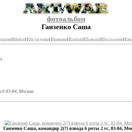
фотоальбом
Ганзенко Саша
трация
]
[
Найти
] [
Обсуждения
] [
Новинки
] [
English
] [
Помощь
] [
Построения
]
[
Око
а.
сб 83-84, Москва
Ганзенко Саша, командир 2(?) взвода 6 роты 2 vc, 83-84, Мо