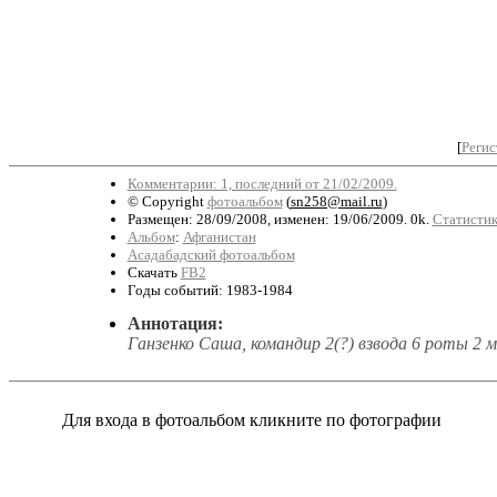
[
Регис
Комментарии: 1, последний от 21/02/2009.
© Copyright
фотоальбом
(
sn258@mail.ru
)
Размещен: 28/09/2008, изменен: 19/06/2009. 0k.
Статистик
Альбом
:
Афганистан
Асадабадский фотоальбом
Скачать
FB2
Годы событий: 1983-1984
Аннотация:
Ганзенко Саша, командир 2(?) взвода 6 роты 2 м
Для входа в фотоальбом кликните по фотографии