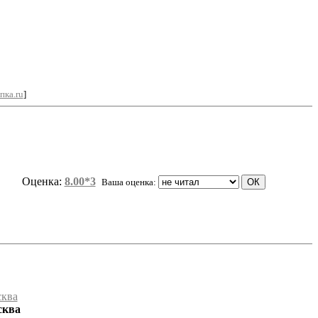
пка.ru
]
Оценка:
8.00*3
Ваша оценка:
сква