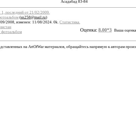
Асадабад 83-84
1, последний от 21/02/2009.
отоальбом
(
sn258@mail.ru
)
09/2008, изменен: 11/08/2024. 0k.
Статистика.
нистан
Оценка:
8.00*3
Ваша оценк
 фотоальбом
дставленных на ArtOfWar материалов, обращайтесь напрямую к авторам произве