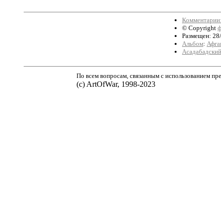
Комментарии: 
© Copyright
ф
Размещен: 28/
Альбом
:
Афга
Асадабадский
По всем вопросам, связанным с использованием пре
(с) ArtOfWar, 1998-2023