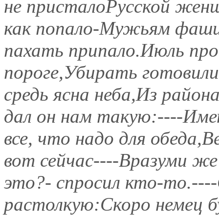
не присталоРусской женщ
как попало-Мужьям фаши
пахать припало.Июль про
пороге,Убирать готовилис
средь ясна неба,Из район
дал он нам такую:----Име
все, что надо для обеда,
вот сейчас----Вразуми же
это?- спросил кто-то.---
растолкую:Скоро немец б