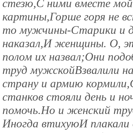
стезю,С ними вместе мой 
картины,Горше горя не вс
то мужчины-Старики и д
наказал,И женщины. О, 
полом их назвал;Они под
труд мужскойВзвалили на 
страну и армию кормили,
станков стояли день и н
помочь.Но и женский тру
Иногда втихуюИ плакали о