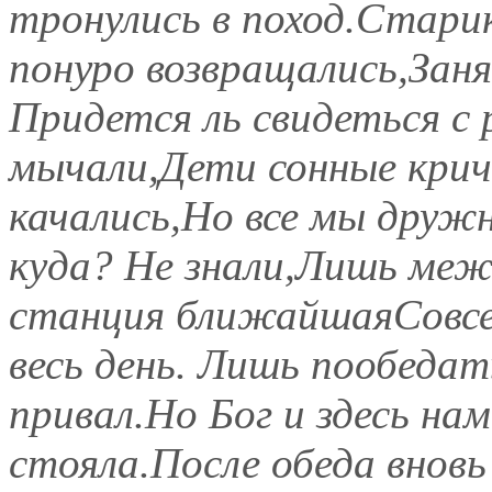
тронулись в поход.Стари
понуро возвращались,Зан
Придется ль свидеться с
мычали,Дети сонные крич
качались,Но все мы дружн
куда? Не знали,Лишь меж
станция ближайшаяСовсе
весь день. Лишь пообедат
привал.Но Бог и здесь на
стояла.После обеда вновь