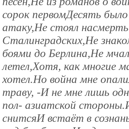
песен,Не из романов о вой
сорок первомДесять было 
атаку,Не стоял насмерть
Сталинградских,Не знаком
боями до Берлина,Не мчал
летел,Хотя, как многие м
хотел.Но война мне опал
траву, -И не мне лишь од
пол- азиатской стороны.И
снитсяИ встаёт в сознань