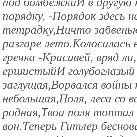
под бомбежкиИ в другую 
порядку, -Порядок здесь н
тетрадку,Ничто забвенью
разгаре лето.Колосилась в
гречка -Красивей, вряд л
ершистыйИ голубоглазый 
заглушая,Ворвался войны
небольшая,Поля, леса со 
родная,Твои поля топтал
вон.Теперь Гитлер бесн