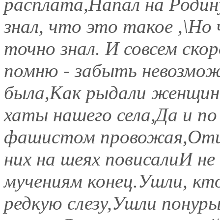
расплата,Напал на Родин
знал, что это такое ,\Но
точно знал. И совсем ско
помню - забыть невозмож
была,Как рыдали женщи
хаты нашего села,Да и по
фашистом провожая,Отцо
них на шеях повисалиИ не
мучениям конец.Ушли, кт
редкую слезу,Ушли пону