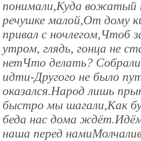
понимали,Куда вожатый н
речушке малой,От дому к
привал с ночлегом,Чтоб з
утром, глядь, гонца не с
нетЧто делать? Собрали 
идти-Другого не было пу
оказался.Народ лишь пры
быстро мы шагали,Как б
беда нас дома ждёт.Идём
наша перед намиМолчали