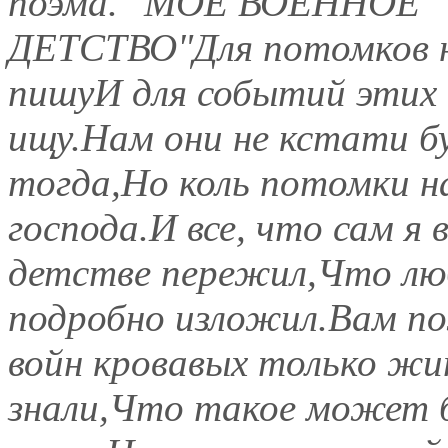
поэма. "МОЁ ВОЕННОЕ
ДЕТСТВО"Для потомков н
пишуИ для событий этих
ищу.Нам они не кстати б
тогда,Но коль потомки н
господа.И все, что сам я 
детстве пережил,Что люб
подробно изложил.Вам по
войн кровавых только жи
знали,Что такое может б