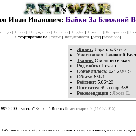
ов Иван Иванович:
Байки За Ближний В
трация
]
[
Найти
] [
Обсуждения
] [
Новинки
] [
English
] [
Помощь
] [
Построения
]
[
Око
Отсортировано по: [
форме
] [
популярности
] [
дате
] [
названию
]
Живет:
Израиль,Хайфа
Участвовал:
Ближний Вос
Звание:
Старший сержант
Род войск:
Пехота
Обновлялось:
02/12/2015
Объем:
65k/1
Рейтинг:
5.86*20
Посетителей за год:
388
Рекомендации :
Лосев Е.
997-2000. "Рассказ" Ближний Восток
Комментарии: 7 (11/12/2015)
fWar материалов, обращайтесь напрямую к авторам произведений или к редакто