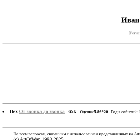
Иван
[
Регис
Пех
От звонка до звонка
65k
Оценка:
5.86*20
Годы событий: 1
По всем вопросам, связанным с использованием представленных на ArtO
(с) ArtOfWar, 1998-2025