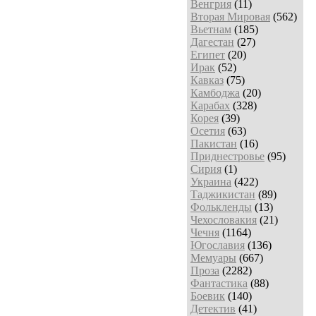
Венгрия
(11)
Вторая Мировая
(562)
Вьетнам
(185)
Дагестан
(27)
Египет
(20)
Ирак
(52)
Кавказ
(75)
Камбоджа
(20)
Карабах
(328)
Корея
(39)
Осетия
(63)
Пакистан
(16)
Приднестровье
(95)
Сирия
(1)
Украина
(422)
Таджикистан
(89)
Фолькленды
(13)
Чехословакия
(21)
Чечня
(1164)
Югославия
(136)
Мемуары
(667)
Проза
(2282)
Фантастика
(88)
Боевик
(140)
Детектив
(41)