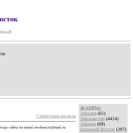
осток
пка.ru
]
ток
ЖАНРЫ:
Абхазия
(61)
Статистика раздела
Афганистан
(4414)
Африка
(69)
ру сайта по email artofwar.ru@mail.ru
Ближний Восток
(207)