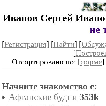
Иванов Сергей Ивано
не 
[
Регистрация
]
[
Найти
] [
Обсуж
[
Построе
Отсортировано по: [
форме
]
Начните знакомство с
:
Афганские будни
353k