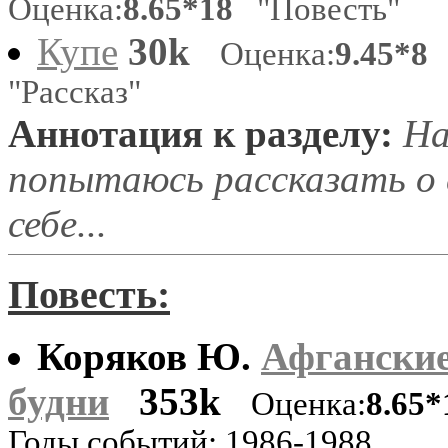
Оценка:
8.65*18
"Повесть"
Купе
30k
Оценка:
9.45*8
"Рассказ"
Аннотация к разделу:
На
попытаюсь рассказать о с
себе...
Повесть:
Коряков Ю.
Афгански
будни
353k
Оценка:
8.65*
Годы событий: 1986-1988.