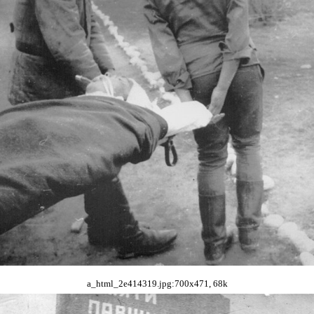
a_html_2e414319.jpg:700x471, 68k