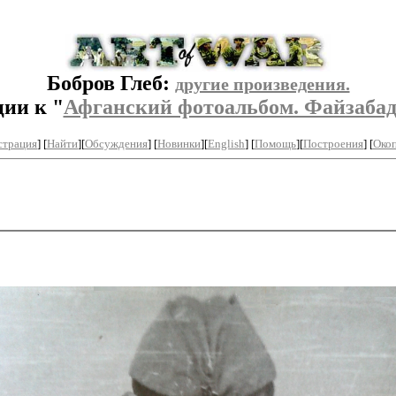
Бобров Глеб:
другие произведения.
ии к "
Афганский фотоальбом. Файзабад,
страция
] [
Найти
][
Обсуждения
] [
Новинки
][
English
] [
Помощь
][
Построения
]
[
Окоп