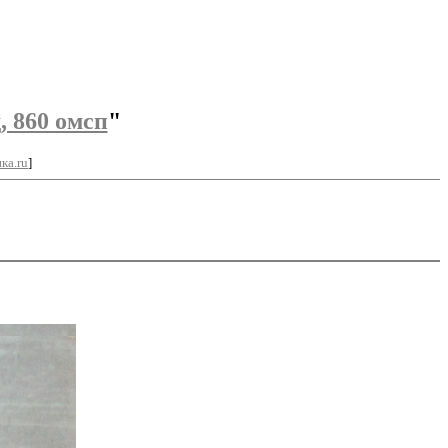
 860 омсп
"
ка.ru
]