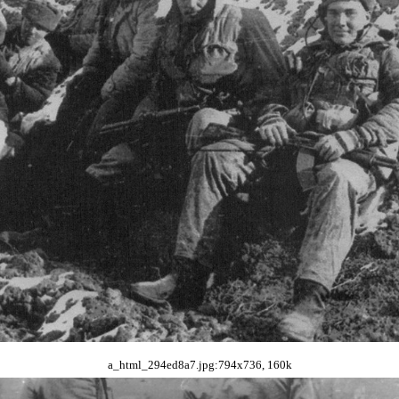
a_html_294ed8a7.jpg:794x736, 160k