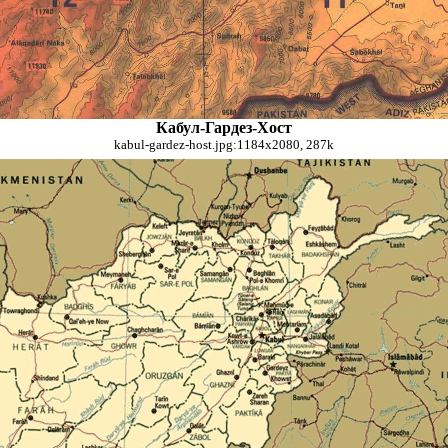
Кабул-Гардез-Хост
kabul-gardez-host.jpg:1184x2080, 287k