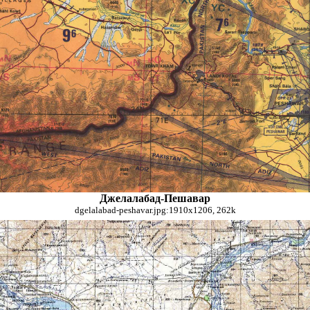
Джелалабад-Пешавар
dgelalabad-peshavar.jpg:1910x1206, 262k