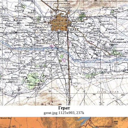
Герат
gerat.jpg:1125x993, 237k