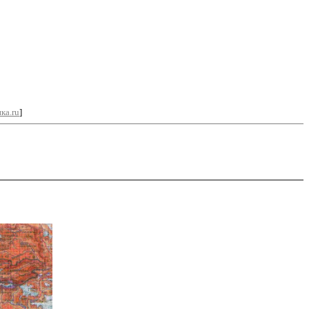
ка.ru
]