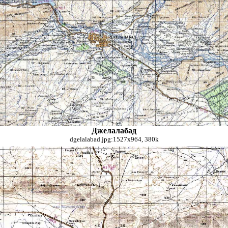
Джелалабад
dgelalabad.jpg:1527x964, 380k