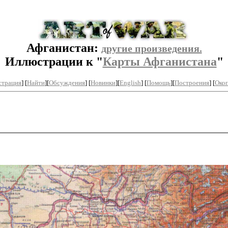
Афганистан:
другие произведения.
Иллюстрации к "
Карты Афганистана
"
страция
] [
Найти
][
Обсуждения
] [
Новинки
][
English
] [
Помощь
][
Построения
]
[
Окоп