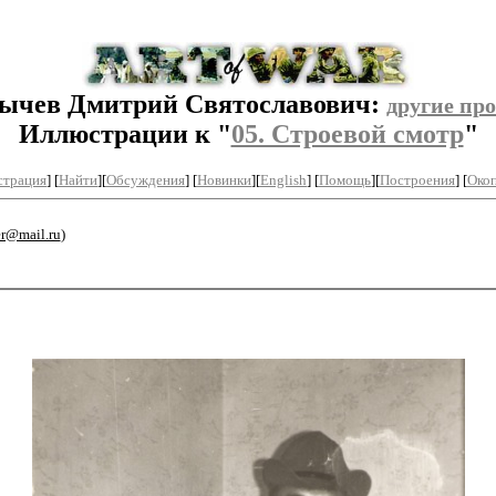
ычев Дмитрий Святославович:
другие про
Иллюстрации к "
05. Строевой смотр
"
страция
] [
Найти
][
Обсуждения
] [
Новинки
][
English
] [
Помощь
][
Построения
]
[
Окоп
er@mail.ru
)