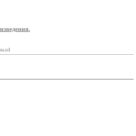
изведения.
ка.ru
]