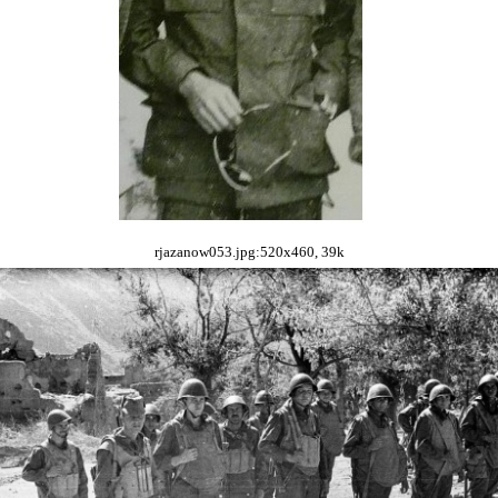
rjazanow053.jpg:520x460, 39k