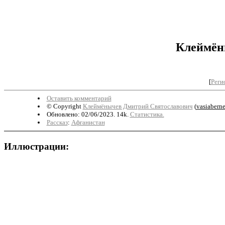
Клеймён
[
Реги
Оставить комментарий
© Copyright
Клеймёнычев Дмитрий Святославович
(
vasiabern
Обновлено: 02/06/2023. 14k.
Статистика.
Рассказ
:
Афганистан
Иллюстрации: