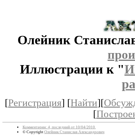
Олейник Станисла
прои
Иллюстрации к "
И
ра
[
Регистрация
] [
Найти
][
Обсуж
[
Построе
Комментарии: 4, последний от 10/04/2010.
© Copyright
Олейник Станислав Александрович