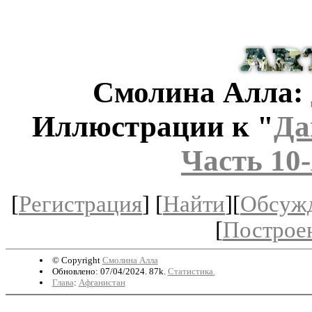
Смолина Алла:
Иллюстрации к "
Да
Часть 10-
[
Регистрация
] [
Найти
][
Обсуж
[
Построе
© Copyright
Смолина Алла
Обновлено: 07/04/2024. 87k.
Статистика.
Глава
:
Афганистан