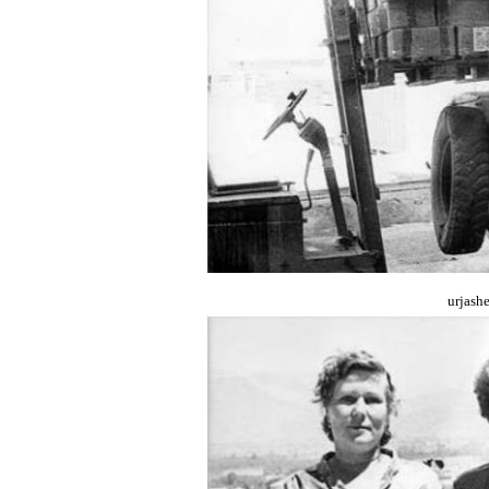
urjash