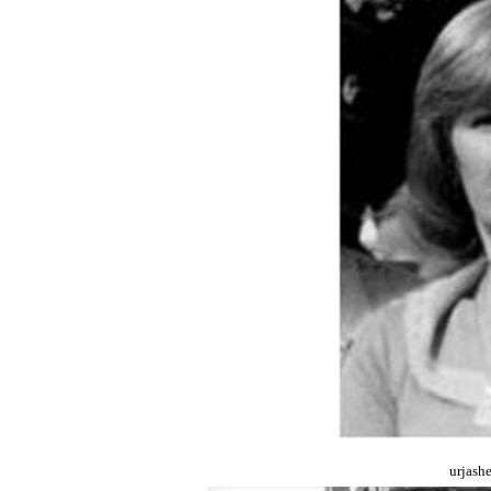
urjash