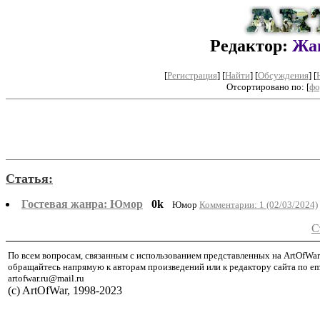
Редактор:
Жа
[
Регистрация
]
[
Найти
] [
Обсуждения
] [
Отсортировано по: [
фо
Статья:
Гостевая жанра: Юмор
0k
Юмор
Комментарии: 1 (02/03/2024)
С
По всем вопросам, связанным с использованием представленных на ArtOfWar
обращайтесь напрямую к авторам произведений или к редактору сайта по em
artofwar.ru@mail.ru
(с) ArtOfWar, 1998-2023