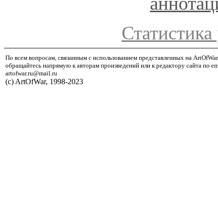
аннота
Статистика 
По всем вопросам, связанным с использованием представленных на ArtOfWar
обращайтесь напрямую к авторам произведений или к редактору сайта по em
artofwar.ru@mail.ru
(с) ArtOfWar, 1998-2023