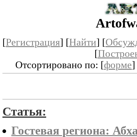
Artofw
[
Регистрация
]
[
Найти
] [
Обсуж
[
Построе
Отсортировано по: [
форме
]
Статья:
Гостевая региона: Абх