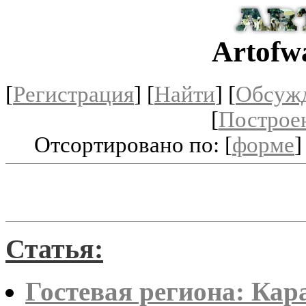
Artofw
[
Регистрация
]
[
Найти
] [
Обсуж
[
Построе
Отсортировано по: [
форме
]
Статья:
Гостевая региона: Кар