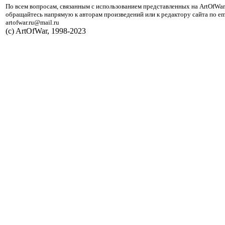
По всем вопросам, связанным с использованием представленных на ArtOfWar
обращайтесь напрямую к авторам произведений или к редактору сайта по em
artofwar.ru@mail.ru
(с) ArtOfWar, 1998-2023