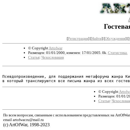
Гостева
[
Регистрация
]
[
Найти
] [
Обсуждения
] [
© Copyright
Artofwar
Размещен: 01/01/2000, изменен: 17/01/2005. 0k.
Статистика.
Статья
:
Чехословакия
Псевдопроизведение, для поддержания метафорума жанра Ки
© Copyright
Artofw
Размещен: 01/01/20
Статья
:
Чехослова
По всем вопросам, связанным с использованием представленных на ArtOfWar
email artofwar.ru@mail.ru
(с) ArtOfWar, 1998-2023