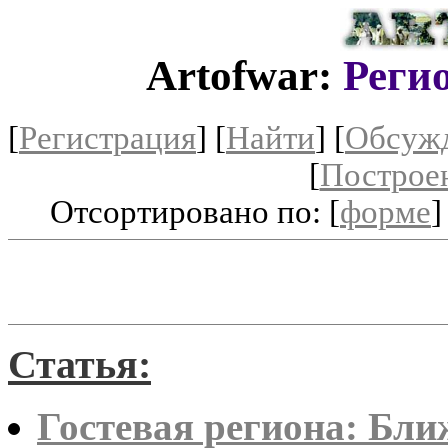
Artofwar:
Реги
[
Регистрация
]
[
Найти
] [
Обсуж
[
Построе
Отсортировано по: [
форме
]
Статья:
Гостевая региона: Бл