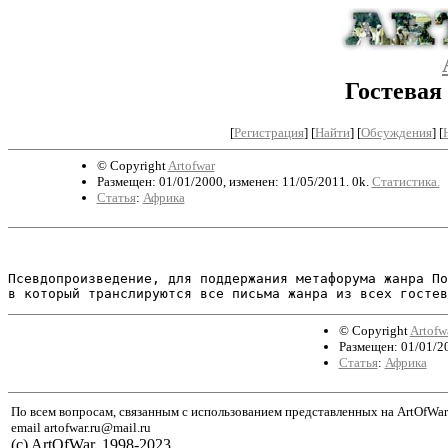
Гостевая
[
Регистрация
]
[
Найти
] [
Обсуждения
] [
© Copyright
Artofwar
Размещен: 01/01/2000, изменен: 11/05/2011. 0k.
Статистика.
Статья
:
Африка
Псевдопроизведение, для поддержания метафорума жанра По
© Copyright
Artofw
Размещен: 01/01/20
Статья
:
Африка
По всем вопросам, связанным с использованием представленных на ArtOfWar
email artofwar.ru@mail.ru
(с) ArtOfWar, 1998-2023