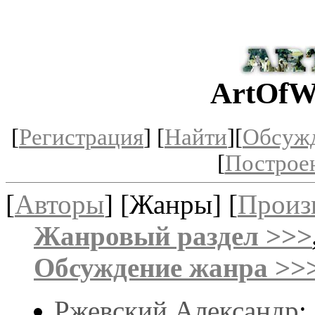
ArtOfW
[
Регистрация
] [
Найти
][
Обсуж
[
Построе
[
Авторы
] [Жанры] [
Произ
Жанровый раздел >>>
Обсуждение жанра >>
Ржевский Александр
: